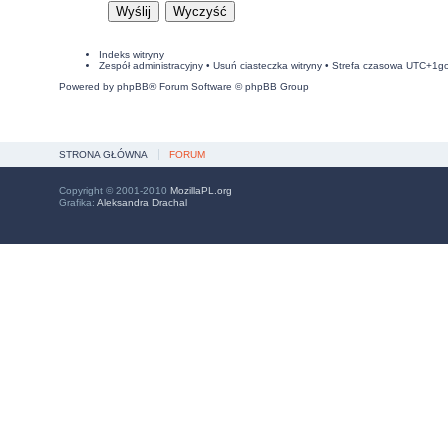
Indeks witryny
Zespół administracyjny
•
Usuń ciasteczka witryny
• Strefa czasowa UTC+1g
Powered by
phpBB
® Forum Software © phpBB Group
STRONA GŁÓWNA
FORUM
Copyright © 2001-2010
MozillaPL.org
Grafika:
Aleksandra Drachal