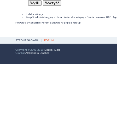
Indeks witryny
Zespół administracyjny
•
Usuń ciasteczka witryny
• Strefa czasowa UTC+1g
Powered by
phpBB
® Forum Software © phpBB Group
STRONA GŁÓWNA
FORUM
Copyright © 2001-2010
MozillaPL.org
Grafika:
Aleksandra Drachal