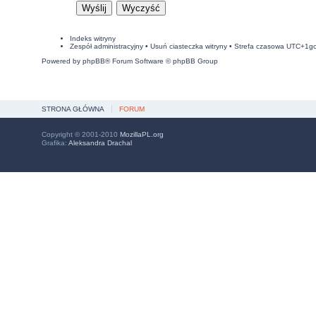
Indeks witryny
Zespół administracyjny
•
Usuń ciasteczka witryny
• Strefa czasowa UTC+1g
Powered by
phpBB
® Forum Software © phpBB Group
STRONA GŁÓWNA
FORUM
Copyright © 2001-2010
MozillaPL.org
Grafika:
Aleksandra Drachal