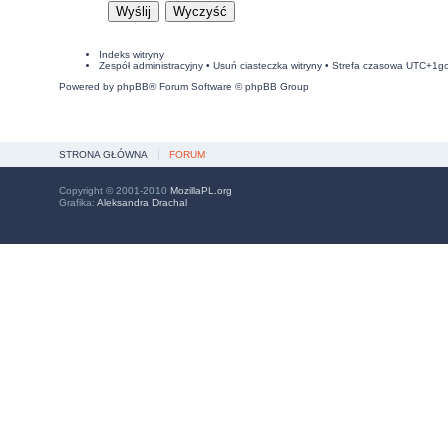
Indeks witryny
Zespół administracyjny
•
Usuń ciasteczka witryny
• Strefa czasowa UTC+1g
Powered by
phpBB
® Forum Software © phpBB Group
STRONA GŁÓWNA
FORUM
Copyright © 2001-2010
MozillaPL.org
Grafika:
Aleksandra Drachal