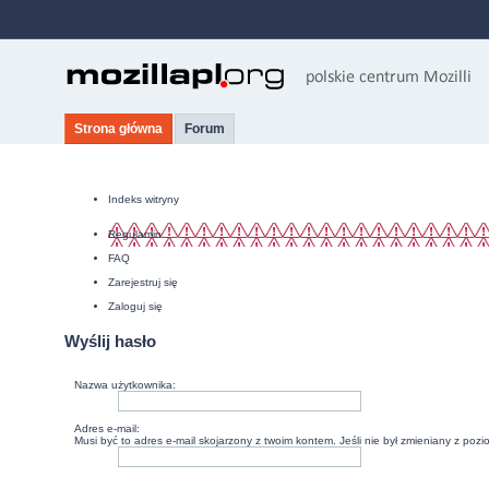
Strona główna
Forum
Indeks witryny
Regulamin
FAQ
Zarejestruj się
Zaloguj się
Wyślij hasło
Nazwa użytkownika:
Adres e-mail:
Musi być to adres e-mail skojarzony z twoim kontem. Jeśli nie był zmieniany z poz