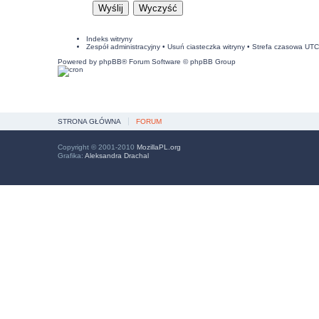
Indeks witryny
Zespół administracyjny
•
Usuń ciasteczka witryny
• Strefa czasowa UT
Powered by
phpBB
® Forum Software © phpBB Group
STRONA GŁÓWNA
FORUM
Copyright © 2001-2010
MozillaPL.org
Grafika:
Aleksandra Drachal