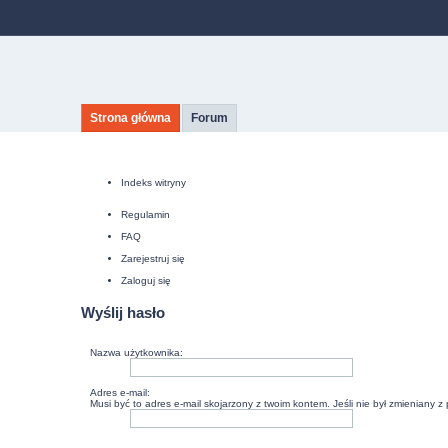
Strona główna
Forum
Indeks witryny
Regulamin
FAQ
Zarejestruj się
Zaloguj się
Wyślij hasło
Nazwa użytkownika:
Adres e-mail:
Musi być to adres e-mail skojarzony z twoim kontem. Jeśli nie był zmieniany z