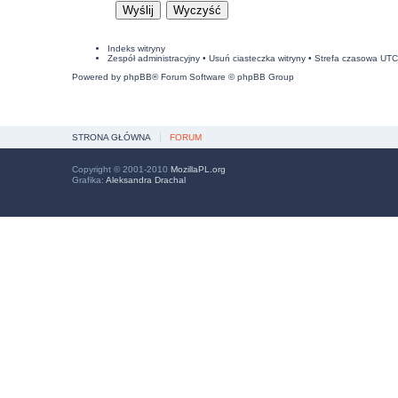
Indeks witryny
Zespół administracyjny
•
Usuń ciasteczka witryny
• Strefa czasowa UT
Powered by
phpBB
® Forum Software © phpBB Group
STRONA GŁÓWNA
FORUM
Copyright © 2001-2010
MozillaPL.org
Grafika:
Aleksandra Drachal