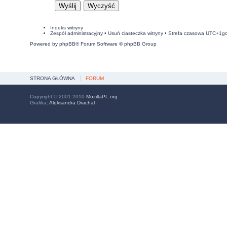
Indeks witryny
Zespół administracyjny
•
Usuń ciasteczka witryny
• Strefa czasowa UTC+1g
Powered by
phpBB
® Forum Software © phpBB Group
STRONA GŁÓWNA
FORUM
Copyright © 2001-2010
MozillaPL.org
Grafika:
Aleksandra Drachal