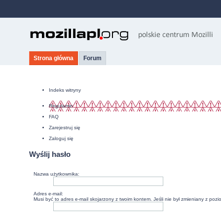
Strona główna
Forum
Indeks witryny
Regulamin
FAQ
Zarejestruj się
Zaloguj się
Wyślij hasło
Nazwa użytkownika:
Adres e-mail:
Musi być to adres e-mail skojarzony z twoim kontem. Jeśli nie był zmieniany z poz