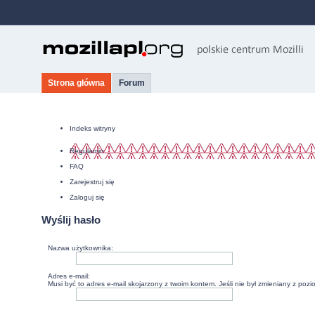
Strona główna
Forum
Indeks witryny
Regulamin
FAQ
Zarejestruj się
Zaloguj się
Wyślij hasło
Nazwa użytkownika:
Adres e-mail:
Musi być to adres e-mail skojarzony z twoim kontem. Jeśli nie był zmieniany z poz