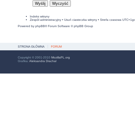
Indeks witryny
Zespół administracyjny
•
Usuń ciasteczka witryny
• Strefa czasowa UTC+1g
Powered by
phpBB
® Forum Software © phpBB Group
STRONA GŁÓWNA
FORUM
Copyright © 2001-2010
MozillaPL.org
Grafika:
Aleksandra Drachal