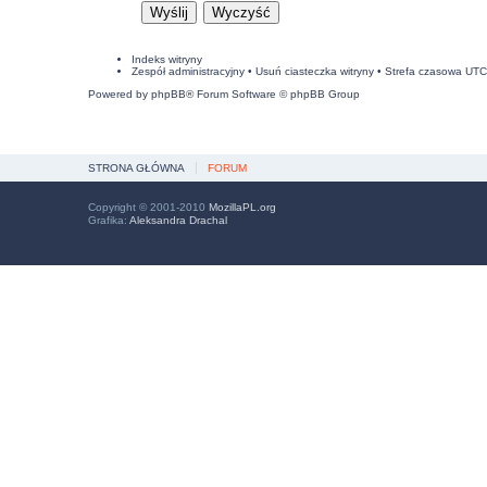
Indeks witryny
Zespół administracyjny
•
Usuń ciasteczka witryny
• Strefa czasowa UT
Powered by
phpBB
® Forum Software © phpBB Group
STRONA GŁÓWNA
FORUM
Copyright © 2001-2010
MozillaPL.org
Grafika:
Aleksandra Drachal