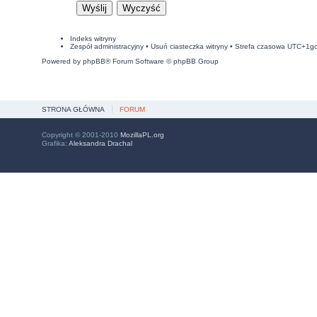
Indeks witryny
Zespół administracyjny
•
Usuń ciasteczka witryny
• Strefa czasowa UTC+1g
Powered by
phpBB
® Forum Software © phpBB Group
STRONA GŁÓWNA
FORUM
Copyright © 2001-2010
MozillaPL.org
Grafika:
Aleksandra Drachal