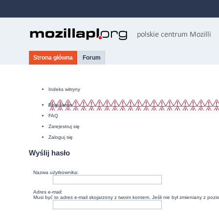
Strona główna
Forum
Indeks witryny
Regulamin
FAQ
Zarejestruj się
Zaloguj się
Wyślij hasło
Nazwa użytkownika:
Adres e-mail:
Musi być to adres e-mail skojarzony z twoim kontem. Jeśli nie był zmieniany z poz