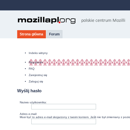
Strona główna
Forum
Indeks witryny
Regulamin
FAQ
Zarejestruj się
Zaloguj się
Wyślij hasło
Nazwa użytkownika:
Adres e-mail:
Musi być to adres e-mail skojarzony z twoim kontem. Jeśli nie był zmieniany z poz