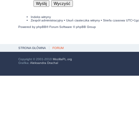
Indeks witryny
Zespół administracyjny
•
Usuń ciasteczka witryny
• Strefa czasowa UTC+1g
Powered by
phpBB
® Forum Software © phpBB Group
STRONA GŁÓWNA
FORUM
Copyright © 2001-2010
MozillaPL.org
Grafika:
Aleksandra Drachal