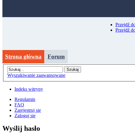
Przejdź d
Przejdź d
Strona główna
Forum
Wyszukiwanie zaawansowane
Indeks witryny
Regulamin
FAQ
Zarejestruj się
Zaloguj się
Wyślij hasło