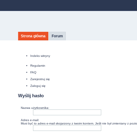
Strona główna
Forum
Indeks witryny
Regulamin
FAQ
Zarejestruj się
Zaloguj się
Wyślij hasło
Nazwa użytkownika:
Adres e-mail:
Musi być to adres e-mail skojarzony z twoim kontem. Jeśli nie był zmieniany z poz