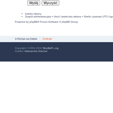
Indeks witryny
Zespół administracyjny
•
Usuń ciasteczka witryny
• Strefa czasowa UTC+1g
Powered by
phpBB
® Forum Software © phpBB Group
STRONA GŁÓWNA
FORUM
Copyright © 2001-2010
MozillaPL.org
Grafika:
Aleksandra Drachal