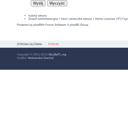
Indeks witryny
Zespół administracyjny
•
Usuń ciasteczka witryny
• Strefa czasowa UTC+1g
Powered by
phpBB
® Forum Software © phpBB Group
STRONA GŁÓWNA
FORUM
Copyright © 2001-2010
MozillaPL.org
Grafika:
Aleksandra Drachal