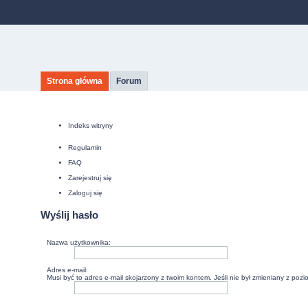
Strona główna
Forum
Indeks witryny
Regulamin
FAQ
Zarejestruj się
Zaloguj się
Wyślij hasło
Nazwa użytkownika:
Adres e-mail:
Musi być to adres e-mail skojarzony z twoim kontem. Jeśli nie był zmieniany z poz