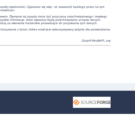
e każdej wiadomości. Zgadzasz się więc, że zawartość każdego postu na tym
dzialności.
prawem. Złamanie tej zasady może być przyczyną natychmiastowego i trwałego
szystkie informacje, które wpiszesz będą przechowywane w bazie danych.
ością za włamania hackerskie prowadzące do pozyskania tych danych.
 korzystania z forum. Adres email jest wykorzystywany jedynie dla potwierdzenia
Zespół
MozillaPL.org