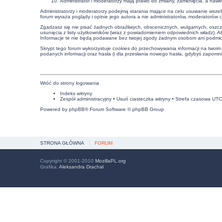
Administrator i moderatorzy mają prawo do zmiany, zamknięcia, a nawe
Administratorzy i moderatorzy podejmą starania mające na celu usuwanie wszel
forum wyraża poglądy i opinie jego autora a nie administratorów, moderatorów 
Zgadzasz się nie pisać żadnych obraźliwych, obscenicznych, wulgarnych, oszcz
usunięcia z listy użytkowników (wraz z powiadomieniem odpowiednich władz). A
Informacje te nie będą podawane bez twojej zgody żadnym osobom ani podmiot
Skrypt tego forum wykorzystuje cookies do przechowywania informacji na twoim k
podanych informacji oraz hasła (i dla przesłania nowego hasła, gdybyś zapomnia
Wróć do strony logowania
Indeks witryny
Zespół administracyjny
•
Usuń ciasteczka witryny
• Strefa czasowa UT
Powered by
phpBB
® Forum Software © phpBB Group
STRONA GŁÓWNA
FORUM
Copyright © 2001-2010
MozillaPL.org
Grafika:
Aleksandra Drachal