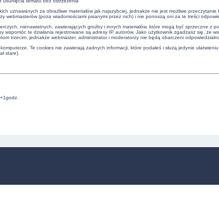
t usunięcia tematu bez ostrzeżenia
kich uznawanych za obraźliwe materiałów jak najszybciej, jednakże nie jest możliwe przeczytani
czy webmasterów (poza wiadomościami pisanymi przez nich) i nie ponoszą oni za te treści odpowie
erczych, nienawistnych, zawierających groźby i innych materiałów, które mogą być sprzeczne z 
by wspomóc te działania rejestrowane są adresy IP autorów. Jako użytkownik zgadzasz się, że w
om trzecim, jednakże webmaster, administrator i moderatorzy nie będą obarczeni odpowiedzialn
omputerze. Te cookies nie zawierają żadnych informacji, które podałeś i służą jedynie ułatwieniu
ł stare).
C+1godz.