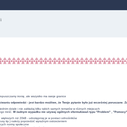
Dopuszczamy ironię, ale wszystko ma swoje granice
iwaniu odpowiedzi - jest bardzo możliwe, że Twoje pytanie było już wcześniej poruszane. 
dnim dziale i nie zakładaj kilku takich samych tematów w różnych miejscach
ego treść.
W żadnym wypadku nie używaj ogólnych sformułowań typu "Problem" , "Pomocy" , 
ub większych niż 20kB - udostępniaj je w postaci odnośników
usy itp.) należy poprzedzić wyraźnym ostrzeżeniem
ących normy społeczne