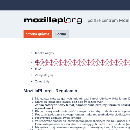
Strona główna
Forum
Indeks witryny
Regulamin
FAQ
Zarejestruj się
Zaloguj się
MozillaPL.org - Regulamin
Nie używaj słów wulgarnych i nie obrażaj innych Użytkowników forum. 
Staraj się pisać poprawnie, bez
błędów językowych
Zanim założysz nowy temat, samodzielnie przejrzyj forum w poszuk
wyszukiwarki
Pisząc nową wiadomość zwróć uwagę na to, aby znalazła się w odpowie
Podczas zakładania nowego tematu nadaj mu tytuł odzwierciedlający j
Precyzyjnie
zadawaj swoje pytania
W treści wiadomości nie zamieszczaj grafik szerszych niż 640 pikseli l
Odnośniki prowadzące do stron zawierających niebezpieczne dane (wir
Nie umieszczaj tematów niezwiązanych z tematyką forum lub naruszaj