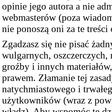
opinie jego autora a nie ad
webmasterów (poza wiadomo
nie ponoszą oni za te treśc
Zgadzasz się nie pisać żad
wulgarnych, oszczerczych, 
groźby i innych materiałów
prawem. Złamanie tej zasa
natychmiastowego i trwałego
użytkowników (wraz z pow
władz). Aby wspomóc te dzi