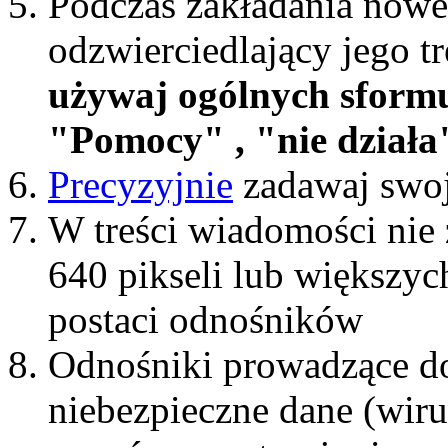
Podczas zakładania nowe
odzwierciedlający jego t
używaj ogólnych sform
"Pomocy" , "nie działa"
Precyzyjnie
zadawaj swoj
W treści wiadomości nie 
640 pikseli lub większyc
postaci odnośników
Odnośniki prowadzące do
niebezpieczne dane (wiru