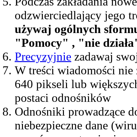
Podczas zakładania nowe
odzwierciedlający jego t
używaj ogólnych sform
"Pomocy" , "nie działa"
Precyzyjnie
zadawaj swoj
W treści wiadomości nie 
640 pikseli lub większyc
postaci odnośników
Odnośniki prowadzące do
niebezpieczne dane (wiru