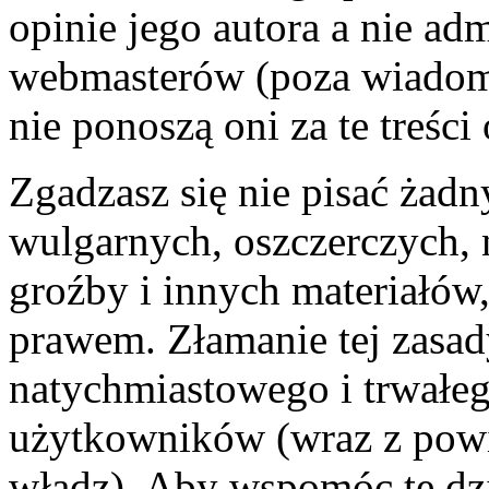
opinie jego autora a nie ad
webmasterów (poza wiadomo
nie ponoszą oni za te treśc
Zgadzasz się nie pisać żad
wulgarnych, oszczerczych, 
groźby i innych materiałów
prawem. Złamanie tej zasa
natychmiastowego i trwałego
użytkowników (wraz z pow
władz). Aby wspomóc te dzi