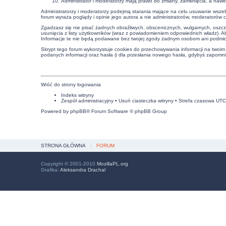
Administrator i moderatorzy mają prawo do zmiany, zamknięcia, a nawe
Administratorzy i moderatorzy podejmą starania mające na celu usuwanie wszel
forum wyraża poglądy i opinie jego autora a nie administratorów, moderatorów 
Zgadzasz się nie pisać żadnych obraźliwych, obscenicznych, wulgarnych, oszcz
usunięcia z listy użytkowników (wraz z powiadomieniem odpowiednich władz). A
Informacje te nie będą podawane bez twojej zgody żadnym osobom ani podmiot
Skrypt tego forum wykorzystuje cookies do przechowywania informacji na twoim k
podanych informacji oraz hasła (i dla przesłania nowego hasła, gdybyś zapomnia
Wróć do strony logowania
Indeks witryny
Zespół administracyjny
•
Usuń ciasteczka witryny
• Strefa czasowa UT
Powered by
phpBB
® Forum Software © phpBB Group
STRONA GŁÓWNA
FORUM
Copyright © 2001-2010
MozillaPL.org
Grafika:
Aleksandra Drachal