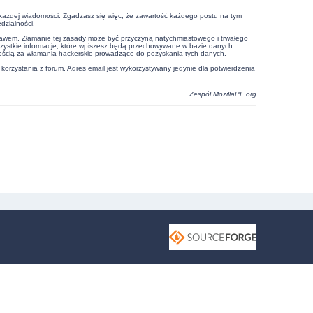
e każdej wiadomości. Zgadzasz się więc, że zawartość każdego postu na tym
dzialności.
prawem. Złamanie tej zasady może być przyczyną natychmiastowego i trwałego
szystkie informacje, które wpiszesz będą przechowywane w bazie danych.
ością za włamania hackerskie prowadzące do pozyskania tych danych.
 korzystania z forum. Adres email jest wykorzystywany jedynie dla potwierdzenia
Zespół
MozillaPL.org