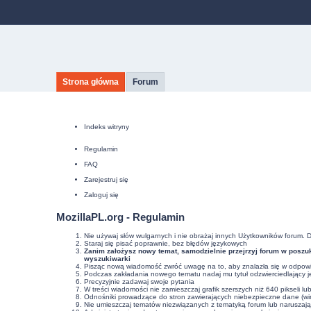
Strona główna
Forum
Indeks witryny
Regulamin
FAQ
Zarejestruj się
Zaloguj się
MozillaPL.org - Regulamin
Nie używaj słów wulgarnych i nie obrażaj innych Użytkowników forum. 
Staraj się pisać poprawnie, bez
błędów językowych
Zanim założysz nowy temat, samodzielnie przejrzyj forum w poszuk
wyszukiwarki
Pisząc nową wiadomość zwróć uwagę na to, aby znalazła się w odpowie
Podczas zakładania nowego tematu nadaj mu tytuł odzwierciedlający j
Precyzyjnie
zadawaj swoje pytania
W treści wiadomości nie zamieszczaj grafik szerszych niż 640 pikseli l
Odnośniki prowadzące do stron zawierających niebezpieczne dane (wir
Nie umieszczaj tematów niezwiązanych z tematyką forum lub naruszaj