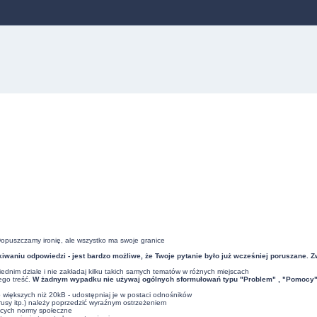
Dopuszczamy ironię, ale wszystko ma swoje granice
iwaniu odpowiedzi - jest bardzo możliwe, że Twoje pytanie było już wcześniej poruszane. 
dnim dziale i nie zakładaj kilku takich samych tematów w różnych miejscach
ego treść.
W żadnym wypadku nie używaj ogólnych sformułowań typu "Problem" , "Pomocy" , 
ub większych niż 20kB - udostępniaj je w postaci odnośników
usy itp.) należy poprzedzić wyraźnym ostrzeżeniem
ących normy społeczne