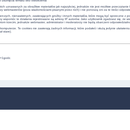
t usunięcia tematu bez ostrzeżenia
kich uznawanych za obraźliwe materiałów jak najszybciej, jednakże nie jest możliwe przeczytani
czy webmasterów (poza wiadomościami pisanymi przez nich) i nie ponoszą oni za te treści odpowie
erczych, nienawistnych, zawierających groźby i innych materiałów, które mogą być sprzeczne z 
by wspomóc te działania rejestrowane są adresy IP autorów. Jako użytkownik zgadzasz się, że w
om trzecim, jednakże webmaster, administrator i moderatorzy nie będą obarczeni odpowiedzialn
omputerze. Te cookies nie zawierają żadnych informacji, które podałeś i służą jedynie ułatwieniu
ł stare).
C+1godz.