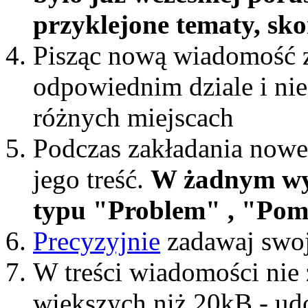
przyklejone tematy, sk
Pisząc nową wiadomość z
odpowiednim dziale i nie
różnych miejscach
Podczas zakładania nowe
jego treść.
W żadnym wy
typu "Problem" , "Pomoc
Precyzyjnie
zadawaj swoj
W treści wiadomości nie z
większych niż 20kB - ud