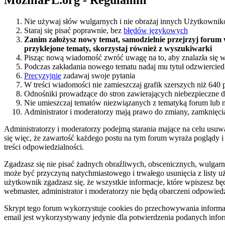
MozillaPL.org - Regulamin
Nie używaj słów wulgarnych i nie obrażaj innych Użytkownik
Staraj się pisać poprawnie, bez
błędów językowych
Zanim założysz nowy temat, samodzielnie przejrzyj forum 
przyklejone tematy, skorzystaj również z wyszukiwarki
Pisząc nową wiadomość zwróć uwagę na to, aby znalazła się w
Podczas zakładania nowego tematu nadaj mu tytuł odzwierciedl
Precyzyjnie
zadawaj swoje pytania
W treści wiadomości nie zamieszczaj grafik szerszych niż 640 
Odnośniki prowadzące do stron zawierających niebezpieczne d
Nie umieszczaj tematów niezwiązanych z tematyką forum lub 
Administrator i moderatorzy mają prawo do zmiany, zamknięcia
Administratorzy i moderatorzy podejmą starania mające na celu usuw
się więc, że zawartość każdego postu na tym forum wyraża poglądy i
treści odpowiedzialności.
Zgadzasz się nie pisać żadnych obraźliwych, obscenicznych, wulgarn
może być przyczyną natychmiastowego i trwałego usunięcia z listy 
użytkownik zgadzasz się, że wszystkie informacje, które wpiszesz 
webmaster, administrator i moderatorzy nie będą obarczeni odpowied
Skrypt tego forum wykorzystuje cookies do przechowywania informacji
email jest wykorzystywany jedynie dla potwierdzenia podanych informa