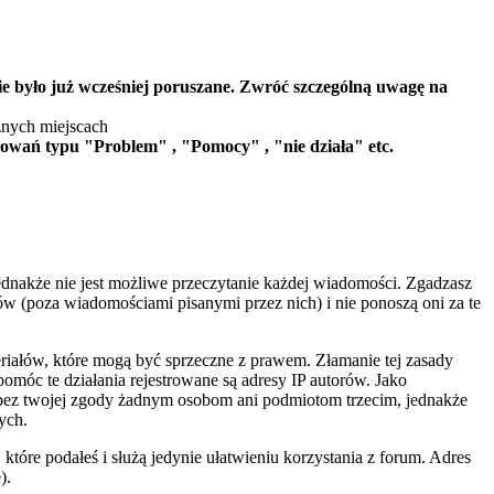
ie było już wcześniej poruszane. Zwróć szczególną uwagę na
żnych miejscach
wań typu "Problem" , "Pomocy" , "nie działa" etc.
ednakże nie jest możliwe przeczytanie każdej wiadomości. Zgadzasz
ów (poza wiadomościami pisanymi przez nich) i nie ponoszą oni za te
eriałów, które mogą być sprzeczne z prawem. Złamanie tej zasady
óc te działania rejestrowane są adresy IP autorów. Jako
 bez twojej zgody żadnym osobom ani podmiotom trzecim, jednakże
ych.
tóre podałeś i służą jedynie ułatwieniu korzystania z forum. Adres
).