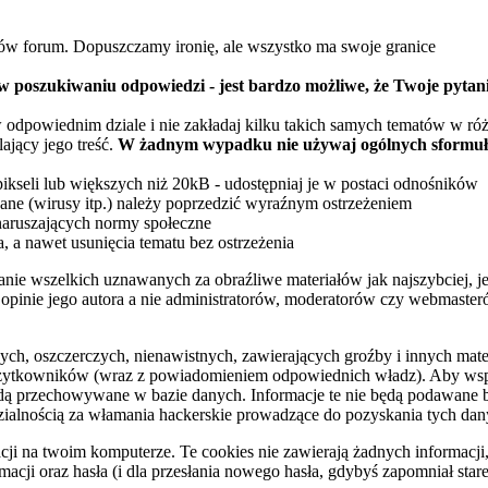
ów forum. Dopuszczamy ironię, ale wszystko ma swoje granice
w poszukiwaniu odpowiedzi - jest bardzo możliwe, że Twoje pytan
 odpowiednim dziale i nie zakładaj kilku takich samych tematów w ró
ający jego treść.
W żadnym wypadku nie używaj ogólnych sformuło
pikseli lub większych niż 20kB - udostępniaj je w postaci odnośników
ane (wirusy itp.) należy poprzedzić wyraźnym ostrzeżeniem
naruszających normy społeczne
, a nawet usunięcia tematu bez ostrzeżenia
anie wszelkich uznawanych za obraźliwe materiałów jak najszybciej, j
 opinie jego autora a nie administratorów, moderatorów czy webmaster
ych, oszczerczych, nienawistnych, zawierających groźby i innych mat
użytkowników (wraz z powiadomieniem odpowiednich władz). Aby wspom
będą przechowywane w bazie danych. Informacje te nie będą podawane
zialnością za włamania hackerskie prowadzące do pozyskania tych dan
 na twoim komputerze. Te cookies nie zawierają żadnych informacji, k
cji oraz hasła (i dla przesłania nowego hasła, gdybyś zapomniał stare