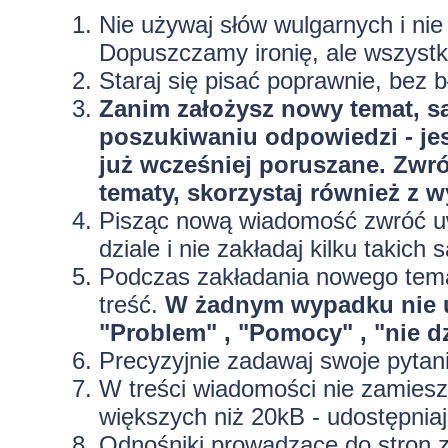
Nie używaj słów wulgarnych i ni
Dopuszczamy ironię, ale wszyst
Staraj się pisać poprawnie, bez
b
Zanim założysz nowy temat, sa
poszukiwaniu odpowiedzi - jes
już wcześniej poruszane. Zwr
tematy, skorzystaj również z 
Pisząc nową wiadomość zwróć uw
dziale i nie zakładaj kilku taki
Podczas zakładania nowego temat
treść.
W żadnym wypadku nie 
"Problem" , "Pomocy" , "nie dz
Precyzyjnie
zadawaj swoje pytan
W treści wiadomości nie zamieszc
większych niż 20kB - udostępniaj
Odnośniki prowadzące do stron z