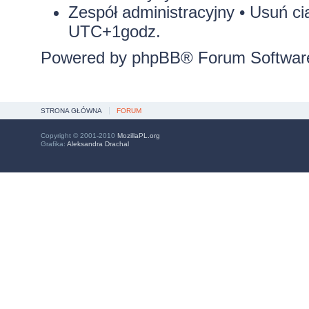
Zespół administracyjny
•
Usuń ci
UTC+1godz.
Powered by
phpBB
® Forum Softwar
STRONA GŁÓWNA
FORUM
Copyright © 2001-2010
MozillaPL.org
Grafika:
Aleksandra Drachal