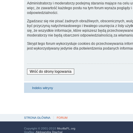
Administratorzy i moderatorzy podejmą starania mające na celu u
więc, że zawartość każdego postu na tym forum wyraża poglądy i 
odpowiedzialności.
Zgadzasz się nie pisać żadnych obraźliwych, obscenicznych, wul
być przyczyną natychmiastowego i trwałego usunięcia z listy uż
się, że wszystkie informacje, które wpiszesz będą przechowywan
moderatorzy nie będą obarczeni odpowiedzialnością za włamani
Skrypt tego forum wykorzystuje cookies do przechowywania informa
jest wykorzystywany jedynie dla potwierdzenia podanych informacj
Wróć do strony logowania
Indeks witryny
STRONA GŁÓWNA
FORUM
Copyright © 2001-2010
MozillaPL.org
Grafika:
Aleksandra Drachal