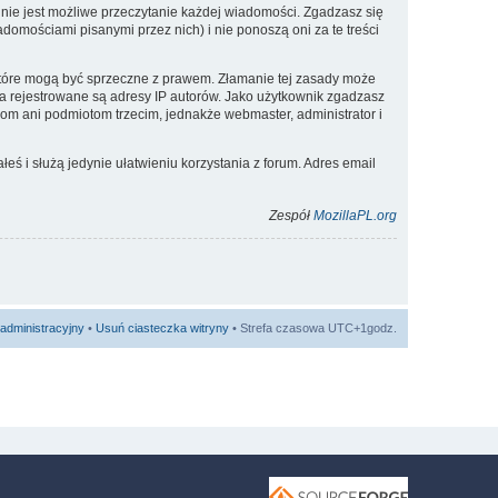
nie jest możliwe przeczytanie każdej wiadomości. Zgadzasz się
omościami pisanymi przez nich) i nie ponoszą oni za te treści
 które mogą być sprzeczne z prawem. Złamanie tej zasady może
a rejestrowane są adresy IP autorów. Jako użytkownik zgadzasz
om ani podmiotom trzecim, jednakże webmaster, administrator i
eś i służą jedynie ułatwieniu korzystania z forum. Adres email
Zespół
MozillaPL.org
administracyjny
•
Usuń ciasteczka witryny
• Strefa czasowa UTC+1godz.