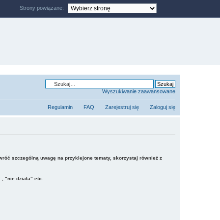
Strony powiązane:
Wyszukiwanie zaawansowane
Regulamin
FAQ
Zarejestruj się
Zaloguj się
Zwróć szczególną uwagę na przyklejone tematy, skorzystaj również z
"nie działa" etc.