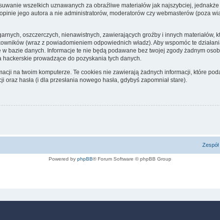
suwanie wszelkich uznawanych za obraźliwe materiałów jak najszybciej, jednakże 
opinie jego autora a nie administratorów, moderatorów czy webmasterów (poza wiad
garnych, oszczerczych, nienawistnych, zawierających groźby i innych materiałów,
ytkowników (wraz z powiadomieniem odpowiednich władz). Aby wspomóc te działani
e w bazie danych. Informacje te nie będą podawane bez twojej zgody żadnym osob
a hackerskie prowadzące do pozyskania tych danych.
cji na twoim komputerze. Te cookies nie zawierają żadnych informacji, które podał
i oraz hasła (i dla przesłania nowego hasła, gdybyś zapomniał stare).
Zespół 
Powered by
phpBB
® Forum Software © phpBB Group