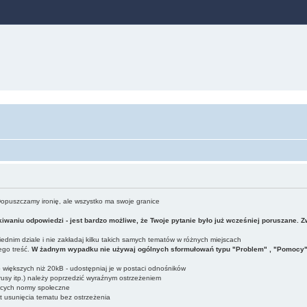
Dopuszczamy ironię, ale wszystko ma swoje granice
iwaniu odpowiedzi - jest bardzo możliwe, że Twoje pytanie było już wcześniej poruszane. 
dnim dziale i nie zakładaj kilku takich samych tematów w różnych miejscach
ego treść.
W żadnym wypadku nie używaj ogólnych sformułowań typu "Problem" , "Pomocy" , 
ub większych niż 20kB - udostępniaj je w postaci odnośników
usy itp.) należy poprzedzić wyraźnym ostrzeżeniem
ących normy społeczne
t usunięcia tematu bez ostrzeżenia