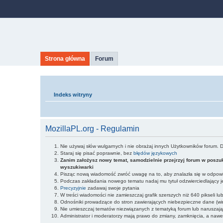
Strona główna
Forum
Indeks witryny
MozillaPL.org - Regulamin
Nie używaj słów wulgarnych i nie obrażaj innych Użytkowników forum. 
Staraj się pisać poprawnie, bez
błędów językowych
Zanim założysz nowy temat, samodzielnie przejrzyj forum w poszuk
wyszukiwarki
Pisząc nową wiadomość zwróć uwagę na to, aby znalazła się w odpowie
Podczas zakładania nowego tematu nadaj mu tytuł odzwierciedlający j
Precyzyjnie
zadawaj swoje pytania
W treści wiadomości nie zamieszczaj grafik szerszych niż 640 pikseli l
Odnośniki prowadzące do stron zawierających niebezpieczne dane (wir
Nie umieszczaj tematów niezwiązanych z tematyką forum lub naruszaj
Administrator i moderatorzy mają prawo do zmiany, zamknięcia, a nawe