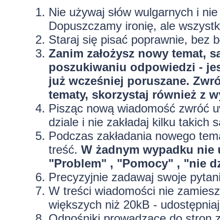
Nie używaj słów wulgarnych i ni
Dopuszczamy ironię, ale wszyst
Staraj się pisać poprawnie, bez
b
Zanim założysz nowy temat, sa
poszukiwaniu odpowiedzi - jes
już wcześniej poruszane. Zwr
tematy, skorzystaj również z 
Pisząc nową wiadomość zwróć uw
dziale i nie zakładaj kilku taki
Podczas zakładania nowego temat
treść.
W żadnym wypadku nie 
"Problem" , "Pomocy" , "nie dz
Precyzyjnie
zadawaj swoje pytan
W treści wiadomości nie zamieszc
większych niż 20kB - udostępniaj
Odnośniki prowadzące do stron z