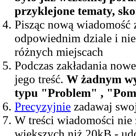
przyklejone tematy, sk
Pisząc nową wiadomość z
odpowiednim dziale i nie
różnych miejscach
Podczas zakładania nowe
jego treść.
W żadnym wy
typu "Problem" , "Pomoc
Precyzyjnie
zadawaj swoj
W treści wiadomości nie z
większych niż 20kB - ud