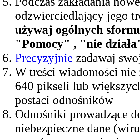
Podczas zakładania nowe
odzwierciedlający jego t
używaj ogólnych sform
"Pomocy" , "nie działa"
Precyzyjnie
zadawaj swoj
W treści wiadomości nie 
640 pikseli lub większyc
postaci odnośników
Odnośniki prowadzące do
niebezpieczne dane (wiru