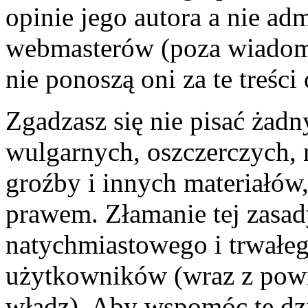
opinie jego autora a nie ad
webmasterów (poza wiadomo
nie ponoszą oni za te treśc
Zgadzasz się nie pisać żad
wulgarnych, oszczerczych, 
groźby i innych materiałów
prawem. Złamanie tej zasa
natychmiastowego i trwałego
użytkowników (wraz z pow
władz). Aby wspomóc te dzi