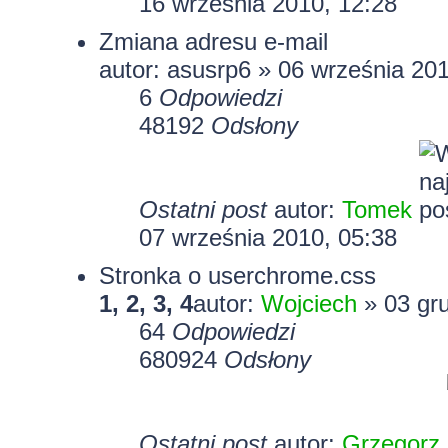
16 września 2010, 12:28
Zmiana adresu e-mail
autor:
asusrp6
» 06 września 201
6
Odpowiedzi
48192
Odsłony
Ostatni post
autor:
Tomek
07 września 2010, 05:38
Stronka o userchrome.css
1
,
2
,
3
,
4
autor:
Wojciech
» 03 gru
64
Odpowiedzi
680924
Odsłony
Ostatni post
autor:
Grzegorz