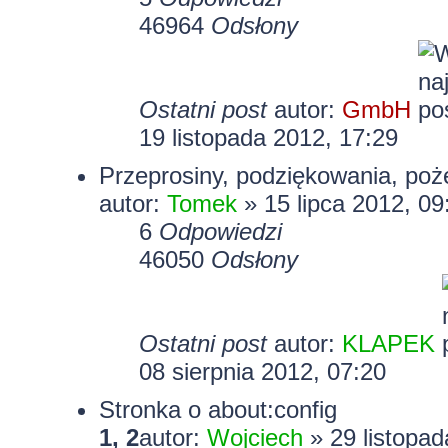
46964
Odsłony
Ostatni post
autor:
GmbH
19 listopada 2012, 17:29
Przeprosiny, podziękowania, poż
autor:
Tomek
» 15 lipca 2012, 09
6
Odpowiedzi
46050
Odsłony
Ostatni post
autor:
KLAPEK
08 sierpnia 2012, 07:20
Stronka o about:config
1
,
2
autor:
Wojciech
» 29 listopad