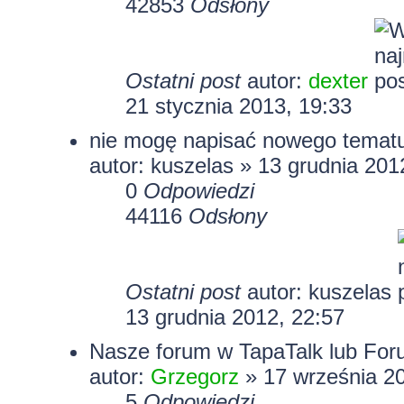
42853
Odsłony
Ostatni post
autor:
dexter
21 stycznia 2013, 19:33
nie mogę napisać nowego temat
autor:
kuszelas
» 13 grudnia 201
0
Odpowiedzi
44116
Odsłony
Ostatni post
autor:
kuszelas
13 grudnia 2012, 22:57
Nasze forum w TapaTalk lub For
autor:
Grzegorz
» 17 września 20
5
Odpowiedzi