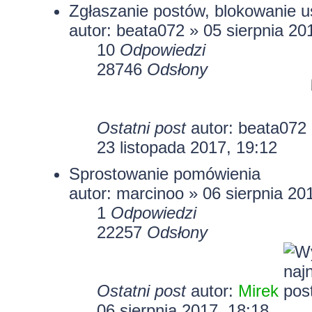
Zgłaszanie postów, blokowanie 
autor:
beata072
» 05 sierpnia 20
10
Odpowiedzi
28746
Odsłony
Ostatni post
autor:
beata072
23 listopada 2017, 19:12
Sprostowanie pomówienia
autor:
marcinoo
» 06 sierpnia 20
1
Odpowiedzi
22257
Odsłony
Ostatni post
autor:
Mirek
06 sierpnia 2017, 18:18