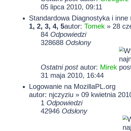
05 lipca 2010, 09:11
Standardowa Diagnostyka i inne
1
,
2
,
3
,
4
,
5
autor:
Tomek
» 28 cz
84
Odpowiedzi
328688
Odsłony
Ostatni post
autor:
Mirek
31 maja 2010, 16:44
Logowanie na MozillaPL.org
autor:
njczyziu
» 09 kwietnia 201
1
Odpowiedzi
42946
Odsłony