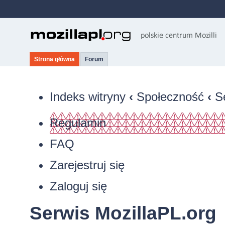
Strona główna
Forum
Indeks witryny
‹
Społeczność
‹
S
Regulamin
FAQ
Zarejestruj się
Zaloguj się
Serwis MozillaPL.org