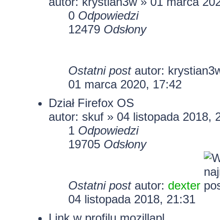
autor:
krystian3w
» 01 marca 202
0
Odpowiedzi
12479
Odsłony
Ostatni post
autor:
krystian3
01 marca 2020, 17:42
Dział Firefox OS
autor:
skuf
» 04 listopada 2018, 
1
Odpowiedzi
19705
Odsłony
Ostatni post
autor:
dexter
04 listopada 2018, 21:31
Link w profilu mozillapl