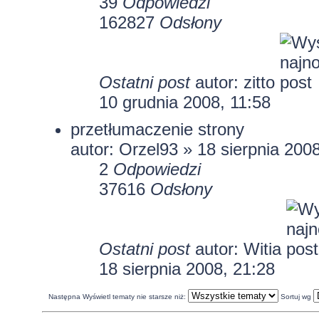
39
Odpowiedzi
162827
Odsłony
Ostatni post
autor:
zitto
10 grudnia 2008, 11:58
przetłumaczenie strony
autor:
Orzel93
» 18 sierpnia 2008
2
Odpowiedzi
37616
Odsłony
Ostatni post
autor:
Witia
18 sierpnia 2008, 21:28
Następna
Wyświetl tematy nie starsze niż:
Sortuj wg