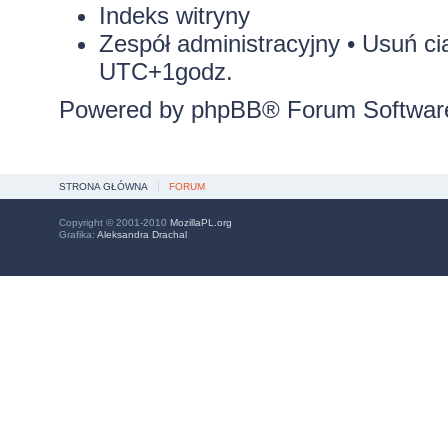
Indeks witryny
Zespół administracyjny
•
Usuń ci
UTC+1godz.
Powered by
phpBB
® Forum Softwar
STRONA GŁÓWNA
FORUM
Copyright © 2001-2010
MozillaPL.org
Grafika:
Aleksandra Drachal