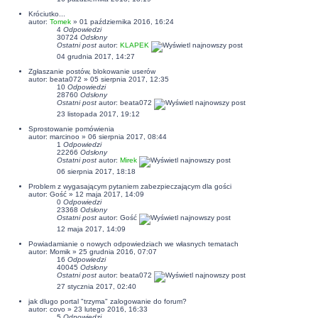
Króciutko...
autor:
Tomek
» 01 października 2016, 16:24
4
Odpowiedzi
30724
Odsłony
Ostatni post
autor:
KLAPEK
04 grudnia 2017, 14:27
Zgłaszanie postów, blokowanie userów
autor:
beata072
» 05 sierpnia 2017, 12:35
10
Odpowiedzi
28760
Odsłony
Ostatni post
autor:
beata072
23 listopada 2017, 19:12
Sprostowanie pomówienia
autor:
marcinoo
» 06 sierpnia 2017, 08:44
1
Odpowiedzi
22266
Odsłony
Ostatni post
autor:
Mirek
06 sierpnia 2017, 18:18
Problem z wygasającym pytaniem zabezpieczającym dla gości
autor: Gość » 12 maja 2017, 14:09
0
Odpowiedzi
23368
Odsłony
Ostatni post
autor: Gość
12 maja 2017, 14:09
Powiadamianie o nowych odpowiedziach we własnych tematach
autor:
Momik
» 25 grudnia 2016, 07:07
16
Odpowiedzi
40045
Odsłony
Ostatni post
autor:
beata072
27 stycznia 2017, 02:40
jak dlugo portal "trzyma" zalogowanie do forum?
autor:
covo
» 23 lutego 2016, 16:33
5
Odpowiedzi