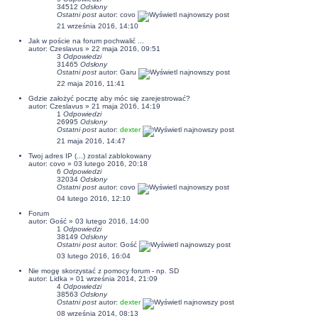
34512
Odsłony
Ostatni post
autor:
covo
21 września 2016, 14:10
Jak w poście na forum pochwalić ...
autor: Czeslavus » 22 maja 2016, 09:51
3
Odpowiedzi
31465
Odsłony
Ostatni post
autor:
Garu
22 maja 2016, 11:41
Gdzie założyć pocztę aby móc się zarejestrować?
autor: Czeslavus » 21 maja 2016, 14:19
1
Odpowiedzi
26995
Odsłony
Ostatni post
autor:
dexter
21 maja 2016, 14:47
Twoj adres IP (...) zostal zablokowany
autor:
covo
» 03 lutego 2016, 20:18
6
Odpowiedzi
32034
Odsłony
Ostatni post
autor:
covo
04 lutego 2016, 12:10
Forum
autor: Gość » 03 lutego 2016, 14:00
1
Odpowiedzi
38149
Odsłony
Ostatni post
autor: Gość
03 lutego 2016, 16:04
Nie mogę skorzystać z pomocy forum - np. SD
autor:
Lidka
» 01 września 2014, 21:09
4
Odpowiedzi
38563
Odsłony
Ostatni post
autor:
dexter
08 września 2014, 08:13