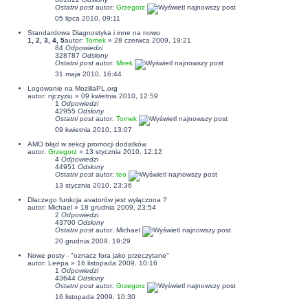
Ostatni post
autor:
Grzegorz
05 lipca 2010, 09:11
Standardowa Diagnostyka i inne na nowo
1
,
2
,
3
,
4
,
5
autor:
Tomek
» 28 czerwca 2009, 19:21
84
Odpowiedzi
328787
Odsłony
Ostatni post
autor:
Mirek
31 maja 2010, 16:44
Logowanie na MozillaPL.org
autor:
njczyziu
» 09 kwietnia 2010, 12:59
1
Odpowiedzi
42955
Odsłony
Ostatni post
autor:
Tomek
09 kwietnia 2010, 13:07
AMO błąd w sekcji promocji dodatków
autor:
Grzegorz
» 13 stycznia 2010, 12:12
4
Odpowiedzi
44951
Odsłony
Ostatni post
autor:
teo
13 stycznia 2010, 23:36
Dlaczego funkcja avatorów jest wyłączona ?
autor:
Michael
» 18 grudnia 2009, 23:54
2
Odpowiedzi
43700
Odsłony
Ostatni post
autor:
Michael
20 grudnia 2009, 19:29
Nowe posty - "oznacz fora jako przeczytane"
autor:
Leepa
» 16 listopada 2009, 10:16
1
Odpowiedzi
43644
Odsłony
Ostatni post
autor:
Grzegorz
16 listopada 2009, 10:30