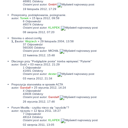
46981
Odsłony
Ostatni post
autor:
GmbH
19 listopada 2012, 17:29
Przeprosiny, podziękowania, pożegnanie.
autor:
Tomek
» 15 lipca 2012, 09:59
6
Odpowiedzi
46074
Odsłony
Ostatni post
autor:
KLAPEK
08 sierpnia 2012, 07:20
Stronka o about:config
1
,
2
autor:
Wojciech
» 29 listopada 2004, 13:58
37
Odpowiedzi
560300
Odsłony
Ostatni post
autor:
MICH4Ł
22 kwietnia 2012, 15:48
Dlaczego przy "Podglądzie posta" trzeba wpisywać "Pytanie"
autor: Gość » 03 marca 2012, 21:29
1
Odpowiedzi
41691
Odsłony
Ostatni post
autor:
dexter
03 marca 2012, 21:34
Propozycja stanowiska w sprawie ACTA
autor:
Gandalf
» 25 stycznia 2012, 14:24
4
Odpowiedzi
43936
Odsłony
Ostatni post
autor:
Gandalf
26 stycznia 2012, 17:46
Forum Mozilla - czyżby nieco się "opuściło"?
autor:
njczyziu
» 12 lipca 2011, 16:27
7
Odpowiedzi
48114
Odsłony
Ostatni post
autor:
KLAPEK
02 sierpnia 2011, 13:05