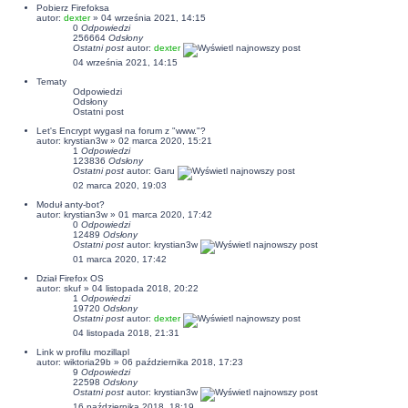
Pobierz Firefoksa
autor:
dexter
» 04 września 2021, 14:15
0
Odpowiedzi
256664
Odsłony
Ostatni post
autor:
dexter
04 września 2021, 14:15
Tematy
Odpowiedzi
Odsłony
Ostatni post
Let's Encrypt wygasł na forum z "www."?
autor:
krystian3w
» 02 marca 2020, 15:21
1
Odpowiedzi
123836
Odsłony
Ostatni post
autor:
Garu
02 marca 2020, 19:03
Moduł anty-bot?
autor:
krystian3w
» 01 marca 2020, 17:42
0
Odpowiedzi
12489
Odsłony
Ostatni post
autor:
krystian3w
01 marca 2020, 17:42
Dział Firefox OS
autor:
skuf
» 04 listopada 2018, 20:22
1
Odpowiedzi
19720
Odsłony
Ostatni post
autor:
dexter
04 listopada 2018, 21:31
Link w profilu mozillapl
autor:
wiktoria29b
» 06 października 2018, 17:23
9
Odpowiedzi
22598
Odsłony
Ostatni post
autor:
krystian3w
16 października 2018, 18:19