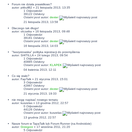
Forum nie działa prawidłowo?
autor:
pitbull82
» 21 listopada 2013, 13:35
1
Odpowiedzi
39122
Odsłony
Ostatni post
autor:
dexter
21 listopada 2013, 13:58
Dlaczego tak długo!
autor:
olczatka
» 16 listopada 2013, 09:48
1
Odpowiedzi
38181
Odsłony
Ostatni post
autor:
dexter
16 listopada 2013, 14:03
"faszystowska" polityka rejestracji do przemyślenia
autor:
SHITILLA
» 24 lutego 2013, 09:54
1
Odpowiedzi
40885
Odsłony
Ostatni post
autor:
KLAPEK
04 kwietnia 2013, 12:11
Co się stało?
autor: FapTalk » 21 stycznia 2013, 15:01
3
Odpowiedzi
42867
Odsłony
Ostatni post
autor:
dexter
21 stycznia 2013, 19:33
nie mogę napisać nowego tematu
autor:
kuszelas
» 13 grudnia 2012, 22:57
0
Odpowiedzi
44126
Odsłony
Ostatni post
autor:
kuszelas
13 grudnia 2012, 22:57
Nasze forum w TapaTalk lub Forum Runner (na Androidzie)
autor:
Grzegorz
» 17 września 2011, 21:20
5
Odpowiedzi