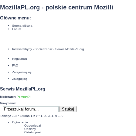
MozillaPL.org - polskie centrum Mozilli
Główne menu:
Strona główna
Forum
Indeks witryny
‹
Społeczność
‹
Serwis MozillaPL.org
Regulamin
FAQ
Zarejestruj się
Zaloguj się
Serwis MozillaPL.org
Moderator:
Pomocy?!
Nowy temat
Tematy: 398 •
Strona
1
z
9
•
1
,
2
,
3
,
4
,
5
...
9
Ogłoszenia
Odpowiedzi
Odsłony
Ostatni post