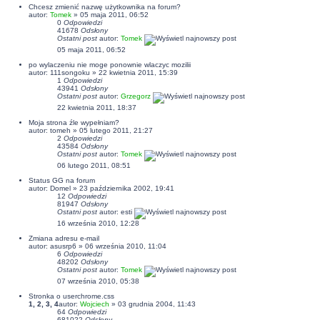
Chcesz zmienić nazwę użytkownika na forum?
autor:
Tomek
» 05 maja 2011, 06:52
0
Odpowiedzi
41678
Odsłony
Ostatni post
autor:
Tomek
05 maja 2011, 06:52
po wylaczeniu nie moge ponownie wlaczyc mozilii
autor: 111songoku » 22 kwietnia 2011, 15:39
1
Odpowiedzi
43941
Odsłony
Ostatni post
autor:
Grzegorz
22 kwietnia 2011, 18:37
Moja strona źle wypełniam?
autor:
tomeh
» 05 lutego 2011, 21:27
2
Odpowiedzi
43584
Odsłony
Ostatni post
autor:
Tomek
06 lutego 2011, 08:51
Status GG na forum
autor:
Domel
» 23 października 2002, 19:41
12
Odpowiedzi
81947
Odsłony
Ostatni post
autor:
esti
16 września 2010, 12:28
Zmiana adresu e-mail
autor:
asusrp6
» 06 września 2010, 11:04
6
Odpowiedzi
48202
Odsłony
Ostatni post
autor:
Tomek
07 września 2010, 05:38
Stronka o userchrome.css
1
,
2
,
3
,
4
autor:
Wojciech
» 03 grudnia 2004, 11:43
64
Odpowiedzi
681022
Odsłony