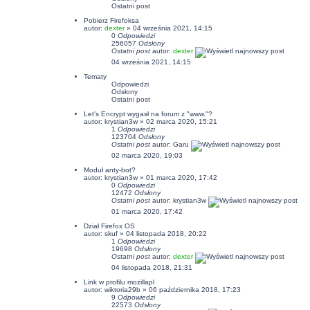
Ostatni post
Pobierz Firefoksa
autor:
dexter
» 04 września 2021, 14:15
0
Odpowiedzi
256057
Odsłony
Ostatni post
autor:
dexter
04 września 2021, 14:15
Tematy
Odpowiedzi
Odsłony
Ostatni post
Let's Encrypt wygasł na forum z "www."?
autor:
krystian3w
» 02 marca 2020, 15:21
1
Odpowiedzi
123704
Odsłony
Ostatni post
autor:
Garu
02 marca 2020, 19:03
Moduł anty-bot?
autor:
krystian3w
» 01 marca 2020, 17:42
0
Odpowiedzi
12472
Odsłony
Ostatni post
autor:
krystian3w
01 marca 2020, 17:42
Dział Firefox OS
autor:
skuf
» 04 listopada 2018, 20:22
1
Odpowiedzi
19698
Odsłony
Ostatni post
autor:
dexter
04 listopada 2018, 21:31
Link w profilu mozillapl
autor:
wiktoria29b
» 06 października 2018, 17:23
9
Odpowiedzi
22573
Odsłony