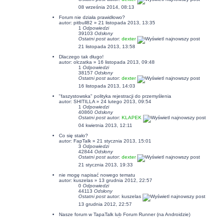
08 września 2014, 08:13
Forum nie działa prawidłowo?
autor:
pitbull82
» 21 listopada 2013, 13:35
1
Odpowiedzi
39103
Odsłony
Ostatni post
autor:
dexter
21 listopada 2013, 13:58
Dlaczego tak długo!
autor:
olczatka
» 16 listopada 2013, 09:48
1
Odpowiedzi
38157
Odsłony
Ostatni post
autor:
dexter
16 listopada 2013, 14:03
"faszystowska" polityka rejestracji do przemyślenia
autor:
SHITILLA
» 24 lutego 2013, 09:54
1
Odpowiedzi
40860
Odsłony
Ostatni post
autor:
KLAPEK
04 kwietnia 2013, 12:11
Co się stało?
autor: FapTalk » 21 stycznia 2013, 15:01
3
Odpowiedzi
42844
Odsłony
Ostatni post
autor:
dexter
21 stycznia 2013, 19:33
nie mogę napisać nowego tematu
autor:
kuszelas
» 13 grudnia 2012, 22:57
0
Odpowiedzi
44113
Odsłony
Ostatni post
autor:
kuszelas
13 grudnia 2012, 22:57
Nasze forum w TapaTalk lub Forum Runner (na Androidzie)