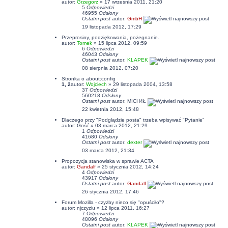
autor:
Grzegorz
» 17 września 2011, 21:20
5
Odpowiedzi
46955
Odsłony
Ostatni post
autor:
GmbH
19 listopada 2012, 17:29
Przeprosiny, podziękowania, pożegnanie.
autor:
Tomek
» 15 lipca 2012, 09:59
6
Odpowiedzi
46043
Odsłony
Ostatni post
autor:
KLAPEK
08 sierpnia 2012, 07:20
Stronka o about:config
1
,
2
autor:
Wojciech
» 29 listopada 2004, 13:58
37
Odpowiedzi
560218
Odsłony
Ostatni post
autor:
MICH4Ł
22 kwietnia 2012, 15:48
Dlaczego przy "Podglądzie posta" trzeba wpisywać "Pytanie"
autor: Gość » 03 marca 2012, 21:29
1
Odpowiedzi
41680
Odsłony
Ostatni post
autor:
dexter
03 marca 2012, 21:34
Propozycja stanowiska w sprawie ACTA
autor:
Gandalf
» 25 stycznia 2012, 14:24
4
Odpowiedzi
43917
Odsłony
Ostatni post
autor:
Gandalf
26 stycznia 2012, 17:46
Forum Mozilla - czyżby nieco się "opuściło"?
autor:
njczyziu
» 12 lipca 2011, 16:27
7
Odpowiedzi
48096
Odsłony
Ostatni post
autor:
KLAPEK