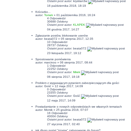
Ostatni post
autor:
krystian3w
16 października 2018, 18:19
Króciutko...
autor:
Tomek
» 01 października 2016, 16:24
4
Odpowiedzi
30688
Odsłony
Ostatni post
autor:
KLAPEK
04 grudnia 2017, 14:27
Zgłaszanie postów, blokowanie userów
autor:
beata072
» 05 sierpnia 2017, 12:35
10
Odpowiedzi
28737
Odsłony
Ostatni post
autor:
beata072
23 listopada 2017, 19:12
Sprostowanie pomówienia
autor:
marcinoo
» 06 sierpnia 2017, 08:44
1
Odpowiedzi
22252
Odsłony
Ostatni post
autor:
Mirek
06 sierpnia 2017, 18:18
Problem z wygasającym pytaniem zabezpieczającym dla gości
autor: Gość » 12 maja 2017, 14:09
0
Odpowiedzi
23355
Odsłony
Ostatni post
autor: Gość
12 maja 2017, 14:09
Powiadamianie o nowych odpowiedziach we własnych tematach
autor:
Momik
» 25 grudnia 2016, 07:07
16
Odpowiedzi
40004
Odsłony
Ostatni post
autor:
beata072
27 stycznia 2017, 02:40
jak dlugo portal "trzyma" zalogowanie do forum?