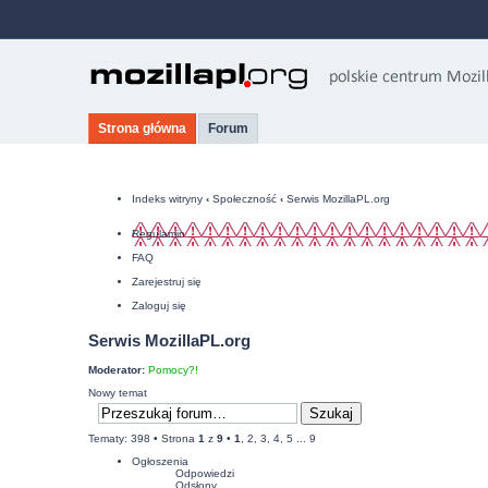
Strona główna
Forum
Indeks witryny
‹
Społeczność
‹
Serwis MozillaPL.org
Regulamin
FAQ
Zarejestruj się
Zaloguj się
Serwis MozillaPL.org
Moderator:
Pomocy?!
Nowy temat
Tematy: 398 •
Strona
1
z
9
•
1
,
2
,
3
,
4
,
5
...
9
Ogłoszenia
Odpowiedzi
Odsłony