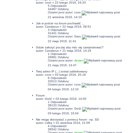
autor:
covo
» 23 lutego 2016, 16:33
5
Odpowiedzi
34487
Odsłony
Ostatni post
autor:
covo
21 września 2016, 14:10
Jak w poście na forum pochwalić ...
autor: Czeslavus » 22 maja 2016, 09:51
3
Odpowiedzi
31441
Odsłony
Ostatni post
autor:
Garu
22 maja 2016, 11:41
Gdzie założyć pocztę aby móc się zarejestrować?
autor: Czeslavus » 21 maja 2016, 14:19
1
Odpowiedzi
26981
Odsłony
Ostatni post
autor:
dexter
21 maja 2016, 14:47
Twoj adres IP (...) zostal zablokowany
autor:
covo
» 03 lutego 2016, 20:18
6
Odpowiedzi
32013
Odsłony
Ostatni post
autor:
covo
04 lutego 2016, 12:10
Forum
autor: Gość » 03 lutego 2016, 14:00
1
Odpowiedzi
38133
Odsłony
Ostatni post
autor: Gość
03 lutego 2016, 16:04
Nie mogę skorzystać z pomocy forum - np. SD
autor:
Lidka
» 01 września 2014, 21:09
4
Odpowiedzi
38542
Odsłony
Ostatni post
autor:
dexter