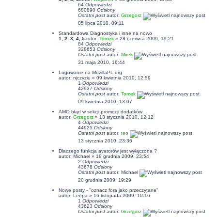
64
Odpowiedzi
680890
Odsłony
Ostatni post
autor:
Grzegorz
05 lipca 2010, 09:11
Standardowa Diagnostyka i inne na nowo
1
,
2
,
3
,
4
,
5
autor:
Tomek
» 28 czerwca 2009, 19:21
84
Odpowiedzi
328653
Odsłony
Ostatni post
autor:
Mirek
31 maja 2010, 16:44
Logowanie na MozillaPL.org
autor:
njczyziu
» 09 kwietnia 2010, 12:59
1
Odpowiedzi
42937
Odsłony
Ostatni post
autor:
Tomek
09 kwietnia 2010, 13:07
AMO błąd w sekcji promocji dodatków
autor:
Grzegorz
» 13 stycznia 2010, 12:12
4
Odpowiedzi
44925
Odsłony
Ostatni post
autor:
teo
13 stycznia 2010, 23:36
Dlaczego funkcja avatorów jest wyłączona ?
autor:
Michael
» 18 grudnia 2009, 23:54
2
Odpowiedzi
43678
Odsłony
Ostatni post
autor:
Michael
20 grudnia 2009, 19:29
Nowe posty - "oznacz fora jako przeczytane"
autor:
Leepa
» 16 listopada 2009, 10:16
1
Odpowiedzi
43623
Odsłony
Ostatni post
autor:
Grzegorz