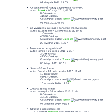
02 sierpnia 2011, 13:05
Chcesz zmienić nazwę użytkownika na forum?
autor:
Tomek
» 05 maja 2011, 06:52
0
Odpowiedzi
41662
Odsłony
Ostatni post
autor:
Tomek
05 maja 2011, 06:52
po wylaczeniu nie moge ponownie wlaczyc mozilii
autor: 111songoku » 22 kwietnia 2011, 15:39
1
Odpowiedzi
43920
Odsłony
Ostatni post
autor:
Grzegorz
22 kwietnia 2011, 18:37
Moja strona źle wypełniam?
autor:
tomeh
» 05 lutego 2011, 21:27
2
Odpowiedzi
43564
Odsłony
Ostatni post
autor:
Tomek
06 lutego 2011, 08:51
Status GG na forum
autor:
Domel
» 23 października 2002, 19:41
12
Odpowiedzi
81913
Odsłony
Ostatni post
autor:
esti
16 września 2010, 12:28
Zmiana adresu e-mail
autor:
asusrp6
» 06 września 2010, 11:04
6
Odpowiedzi
48186
Odsłony
Ostatni post
autor:
Tomek
07 września 2010, 05:38
Stronka o userchrome.css
1
,
2
,
3
,
4
autor:
Wojciech
» 03 grudnia 2004, 11:43