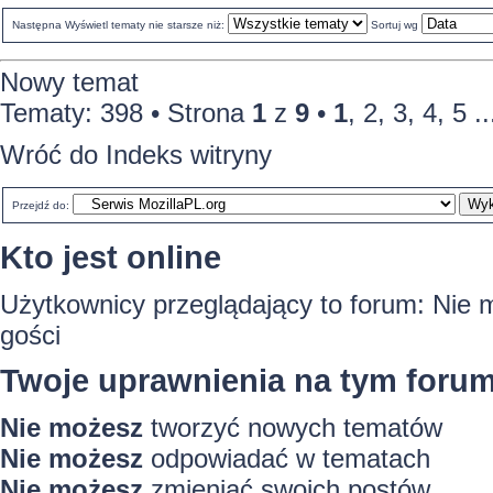
Następna
Wyświetl tematy nie starsze niż:
Sortuj wg
Nowy temat
Tematy: 398 •
Strona
1
z
9
•
1
,
2
,
3
,
4
,
5
..
Wróć do Indeks witryny
Przejdź do:
Kto jest online
Użytkownicy przeglądający to forum: Nie 
gości
Twoje uprawnienia na tym foru
Nie możesz
tworzyć nowych tematów
Nie możesz
odpowiadać w tematach
Nie możesz
zmieniać swoich postów