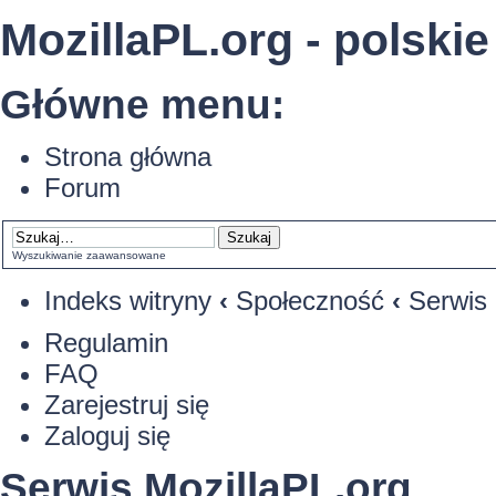
MozillaPL.org - polskie
Główne menu:
Strona główna
Forum
Wyszukiwanie zaawansowane
Indeks witryny
‹
Społeczność
‹
Serwis 
Regulamin
FAQ
Zarejestruj się
Zaloguj się
Serwis MozillaPL.org