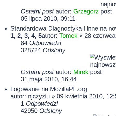
Ostatni post
autor:
Grzegorz
05 lipca 2010, 09:11
Standardowa Diagnostyka i inne na n
1
,
2
,
3
,
4
,
5
autor:
Tomek
» 28 czerwca
84
Odpowiedzi
328724
Odsłony
Ostatni post
autor:
Mirek
31 maja 2010, 16:44
Logowanie na MozillaPL.org
autor:
njczyziu
» 09 kwietnia 2010, 12:
1
Odpowiedzi
42950
Odsłony