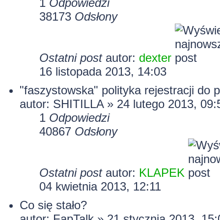
1
Odpowiedzi
38173
Odsłony
Ostatni post
autor:
dexter
16 listopada 2013, 14:03
"faszystowska" polityka rejestracji do
autor:
SHITILLA
» 24 lutego 2013, 09:
1
Odpowiedzi
40867
Odsłony
Ostatni post
autor:
KLAPEK
04 kwietnia 2013, 12:11
Co się stało?
autor: FapTalk » 21 stycznia 2013, 15: