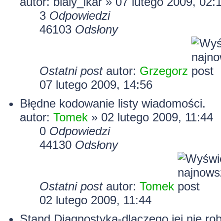
autor: bialy_ikar » 07 lutego 2009, 02:
3
Odpowiedzi
46103
Odsłony
Ostatni post
autor:
Grzegorz
07 lutego 2009, 14:56
Błędne kodowanie listy wiadomości.
autor:
Tomek
» 02 lutego 2009, 11:44
0
Odpowiedzi
44130
Odsłony
Ostatni post
autor:
Tomek
02 lutego 2009, 11:44
Stand.Diagnostyka-dlaczego jej nie rob