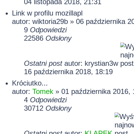
04 listopada 2018, 21:31
Link w profilu mozillapl
autor:
wiktoria29b
» 06 października 2
9
Odpowiedzi
22586
Odsłony
Ostatni post
autor:
krystian3w
16 października 2018, 18:19
Króciutko...
autor:
Tomek
» 01 października 2016, 
4
Odpowiedzi
30712
Odsłony
Ostatni post
autor:
KLAPEK