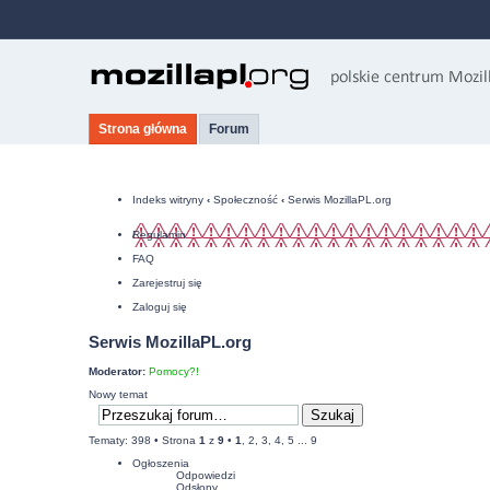
Strona główna
Forum
Indeks witryny
‹
Społeczność
‹
Serwis MozillaPL.org
Regulamin
FAQ
Zarejestruj się
Zaloguj się
Serwis MozillaPL.org
Moderator:
Pomocy?!
Nowy temat
Tematy: 398 •
Strona
1
z
9
•
1
,
2
,
3
,
4
,
5
...
9
Ogłoszenia
Odpowiedzi
Odsłony