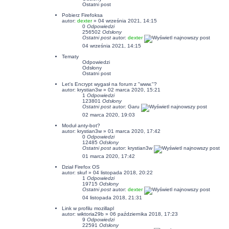
Ostatni post
Pobierz Firefoksa
autor:
dexter
» 04 września 2021, 14:15
0
Odpowiedzi
256502
Odsłony
Ostatni post
autor:
dexter
04 września 2021, 14:15
Tematy
Odpowiedzi
Odsłony
Ostatni post
Let's Encrypt wygasł na forum z "www."?
autor:
krystian3w
» 02 marca 2020, 15:21
1
Odpowiedzi
123801
Odsłony
Ostatni post
autor:
Garu
02 marca 2020, 19:03
Moduł anty-bot?
autor:
krystian3w
» 01 marca 2020, 17:42
0
Odpowiedzi
12485
Odsłony
Ostatni post
autor:
krystian3w
01 marca 2020, 17:42
Dział Firefox OS
autor:
skuf
» 04 listopada 2018, 20:22
1
Odpowiedzi
19715
Odsłony
Ostatni post
autor:
dexter
04 listopada 2018, 21:31
Link w profilu mozillapl
autor:
wiktoria29b
» 06 października 2018, 17:23
9
Odpowiedzi
22591
Odsłony