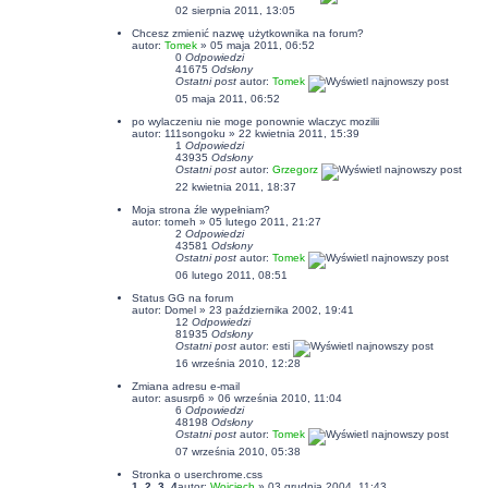
02 sierpnia 2011, 13:05
Chcesz zmienić nazwę użytkownika na forum?
autor:
Tomek
» 05 maja 2011, 06:52
0
Odpowiedzi
41675
Odsłony
Ostatni post
autor:
Tomek
05 maja 2011, 06:52
po wylaczeniu nie moge ponownie wlaczyc mozilii
autor: 111songoku » 22 kwietnia 2011, 15:39
1
Odpowiedzi
43935
Odsłony
Ostatni post
autor:
Grzegorz
22 kwietnia 2011, 18:37
Moja strona źle wypełniam?
autor:
tomeh
» 05 lutego 2011, 21:27
2
Odpowiedzi
43581
Odsłony
Ostatni post
autor:
Tomek
06 lutego 2011, 08:51
Status GG na forum
autor:
Domel
» 23 października 2002, 19:41
12
Odpowiedzi
81935
Odsłony
Ostatni post
autor:
esti
16 września 2010, 12:28
Zmiana adresu e-mail
autor:
asusrp6
» 06 września 2010, 11:04
6
Odpowiedzi
48198
Odsłony
Ostatni post
autor:
Tomek
07 września 2010, 05:38
Stronka o userchrome.css
1
,
2
,
3
,
4
autor:
Wojciech
» 03 grudnia 2004, 11:43