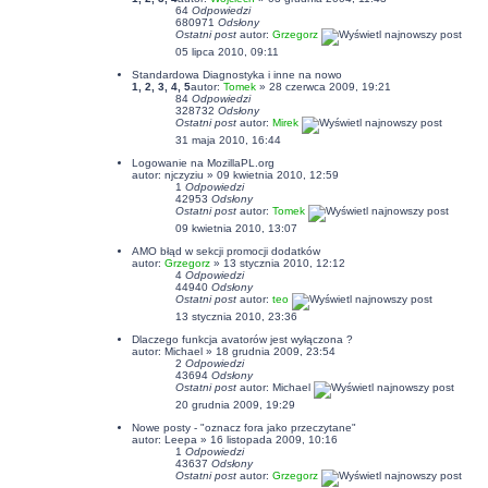
64
Odpowiedzi
680971
Odsłony
Ostatni post
autor:
Grzegorz
05 lipca 2010, 09:11
Standardowa Diagnostyka i inne na nowo
1
,
2
,
3
,
4
,
5
autor:
Tomek
» 28 czerwca 2009, 19:21
84
Odpowiedzi
328732
Odsłony
Ostatni post
autor:
Mirek
31 maja 2010, 16:44
Logowanie na MozillaPL.org
autor:
njczyziu
» 09 kwietnia 2010, 12:59
1
Odpowiedzi
42953
Odsłony
Ostatni post
autor:
Tomek
09 kwietnia 2010, 13:07
AMO błąd w sekcji promocji dodatków
autor:
Grzegorz
» 13 stycznia 2010, 12:12
4
Odpowiedzi
44940
Odsłony
Ostatni post
autor:
teo
13 stycznia 2010, 23:36
Dlaczego funkcja avatorów jest wyłączona ?
autor:
Michael
» 18 grudnia 2009, 23:54
2
Odpowiedzi
43694
Odsłony
Ostatni post
autor:
Michael
20 grudnia 2009, 19:29
Nowe posty - "oznacz fora jako przeczytane"
autor:
Leepa
» 16 listopada 2009, 10:16
1
Odpowiedzi
43637
Odsłony
Ostatni post
autor:
Grzegorz