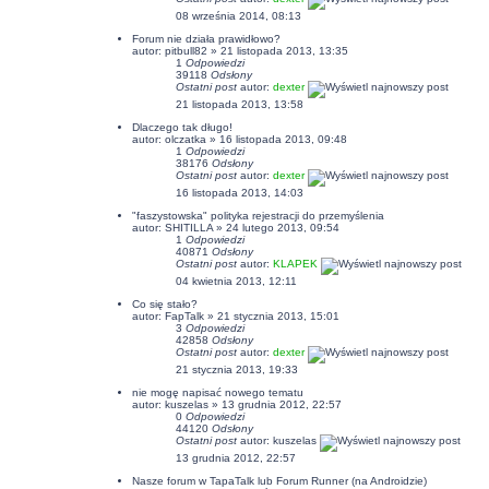
08 września 2014, 08:13
Forum nie działa prawidłowo?
autor:
pitbull82
» 21 listopada 2013, 13:35
1
Odpowiedzi
39118
Odsłony
Ostatni post
autor:
dexter
21 listopada 2013, 13:58
Dlaczego tak długo!
autor:
olczatka
» 16 listopada 2013, 09:48
1
Odpowiedzi
38176
Odsłony
Ostatni post
autor:
dexter
16 listopada 2013, 14:03
"faszystowska" polityka rejestracji do przemyślenia
autor:
SHITILLA
» 24 lutego 2013, 09:54
1
Odpowiedzi
40871
Odsłony
Ostatni post
autor:
KLAPEK
04 kwietnia 2013, 12:11
Co się stało?
autor: FapTalk » 21 stycznia 2013, 15:01
3
Odpowiedzi
42858
Odsłony
Ostatni post
autor:
dexter
21 stycznia 2013, 19:33
nie mogę napisać nowego tematu
autor:
kuszelas
» 13 grudnia 2012, 22:57
0
Odpowiedzi
44120
Odsłony
Ostatni post
autor:
kuszelas
13 grudnia 2012, 22:57
Nasze forum w TapaTalk lub Forum Runner (na Androidzie)