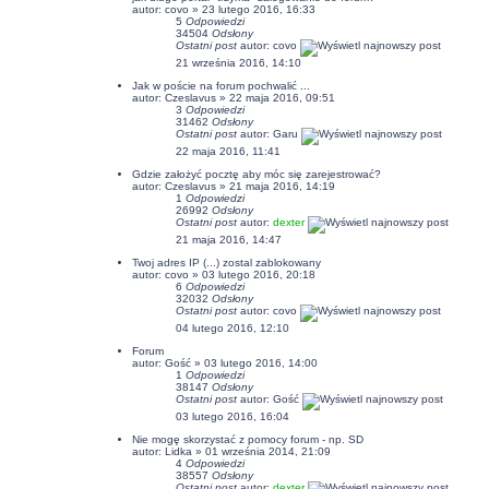
autor:
covo
» 23 lutego 2016, 16:33
5
Odpowiedzi
34504
Odsłony
Ostatni post
autor:
covo
21 września 2016, 14:10
Jak w poście na forum pochwalić ...
autor: Czeslavus » 22 maja 2016, 09:51
3
Odpowiedzi
31462
Odsłony
Ostatni post
autor:
Garu
22 maja 2016, 11:41
Gdzie założyć pocztę aby móc się zarejestrować?
autor: Czeslavus » 21 maja 2016, 14:19
1
Odpowiedzi
26992
Odsłony
Ostatni post
autor:
dexter
21 maja 2016, 14:47
Twoj adres IP (...) zostal zablokowany
autor:
covo
» 03 lutego 2016, 20:18
6
Odpowiedzi
32032
Odsłony
Ostatni post
autor:
covo
04 lutego 2016, 12:10
Forum
autor: Gość » 03 lutego 2016, 14:00
1
Odpowiedzi
38147
Odsłony
Ostatni post
autor: Gość
03 lutego 2016, 16:04
Nie mogę skorzystać z pomocy forum - np. SD
autor:
Lidka
» 01 września 2014, 21:09
4
Odpowiedzi
38557
Odsłony
Ostatni post
autor:
dexter