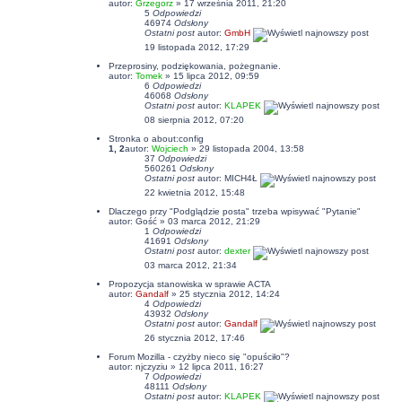
autor:
Grzegorz
» 17 września 2011, 21:20
5
Odpowiedzi
46974
Odsłony
Ostatni post
autor:
GmbH
19 listopada 2012, 17:29
Przeprosiny, podziękowania, pożegnanie.
autor:
Tomek
» 15 lipca 2012, 09:59
6
Odpowiedzi
46068
Odsłony
Ostatni post
autor:
KLAPEK
08 sierpnia 2012, 07:20
Stronka o about:config
1
,
2
autor:
Wojciech
» 29 listopada 2004, 13:58
37
Odpowiedzi
560261
Odsłony
Ostatni post
autor:
MICH4Ł
22 kwietnia 2012, 15:48
Dlaczego przy "Podglądzie posta" trzeba wpisywać "Pytanie"
autor: Gość » 03 marca 2012, 21:29
1
Odpowiedzi
41691
Odsłony
Ostatni post
autor:
dexter
03 marca 2012, 21:34
Propozycja stanowiska w sprawie ACTA
autor:
Gandalf
» 25 stycznia 2012, 14:24
4
Odpowiedzi
43932
Odsłony
Ostatni post
autor:
Gandalf
26 stycznia 2012, 17:46
Forum Mozilla - czyżby nieco się "opuściło"?
autor:
njczyziu
» 12 lipca 2011, 16:27
7
Odpowiedzi
48111
Odsłony
Ostatni post
autor:
KLAPEK