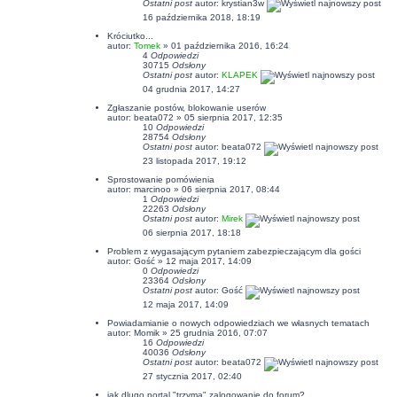
Ostatni post
autor:
krystian3w
16 października 2018, 18:19
Króciutko...
autor:
Tomek
» 01 października 2016, 16:24
4
Odpowiedzi
30715
Odsłony
Ostatni post
autor:
KLAPEK
04 grudnia 2017, 14:27
Zgłaszanie postów, blokowanie userów
autor:
beata072
» 05 sierpnia 2017, 12:35
10
Odpowiedzi
28754
Odsłony
Ostatni post
autor:
beata072
23 listopada 2017, 19:12
Sprostowanie pomówienia
autor:
marcinoo
» 06 sierpnia 2017, 08:44
1
Odpowiedzi
22263
Odsłony
Ostatni post
autor:
Mirek
06 sierpnia 2017, 18:18
Problem z wygasającym pytaniem zabezpieczającym dla gości
autor: Gość » 12 maja 2017, 14:09
0
Odpowiedzi
23364
Odsłony
Ostatni post
autor: Gość
12 maja 2017, 14:09
Powiadamianie o nowych odpowiedziach we własnych tematach
autor:
Momik
» 25 grudnia 2016, 07:07
16
Odpowiedzi
40036
Odsłony
Ostatni post
autor:
beata072
27 stycznia 2017, 02:40
jak dlugo portal "trzyma" zalogowanie do forum?