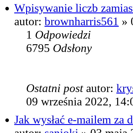
Wpisywanie liczb zamiast
autor:
brownharris561
» 
1
Odpowiedzi
6795
Odsłony
Ostatni post
autor:
kry
09 września 2022, 14:
Jak wysłać e-mailem za d
autor:
sanioki
» 03 maja 