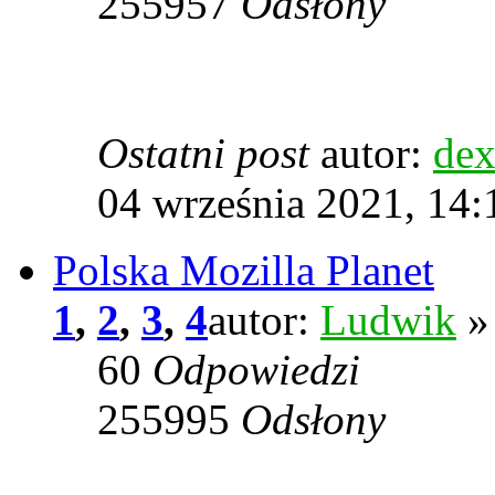
255957
Odsłony
Ostatni post
autor:
dex
04 września 2021, 14:
Polska Mozilla Planet
1
,
2
,
3
,
4
autor:
Ludwik
» 
60
Odpowiedzi
255995
Odsłony