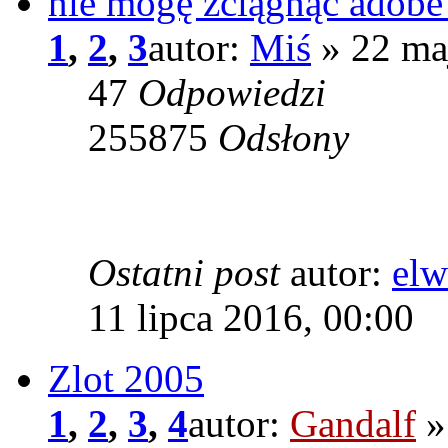
nie mogę zciągnąc adobe 
1
,
2
,
3
autor:
Miś
» 22 ma
47
Odpowiedzi
255875
Odsłony
Ostatni post
autor:
elw
11 lipca 2016, 00:00
Zlot 2005
1
,
2
,
3
,
4
autor:
Gandalf
»