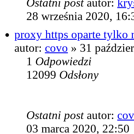
Ostatni post
autor:
kry
28 września 2020, 16:
proxy https oparte tylko 
autor:
covo
» 31 paździer
1
Odpowiedzi
12099
Odsłony
Ostatni post
autor:
co
03 marca 2020, 22:50