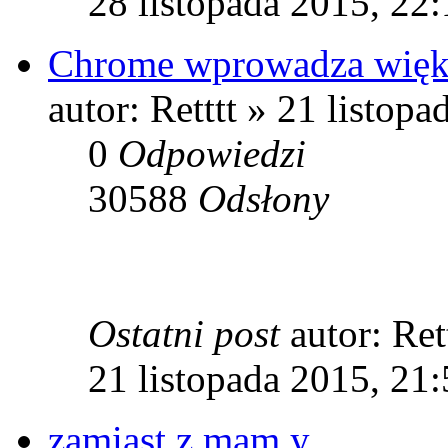
28 listopada 2015, 22
Chrome wprowadza więks
autor: Retttt » 21 listop
0
Odpowiedzi
30588
Odsłony
Ostatni post
autor: Ret
21 listopada 2015, 21
zamiast z mam y