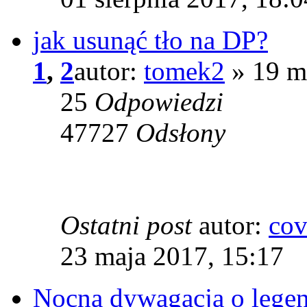
jak usunąć tło na DP?
1
,
2
autor:
tomek2
» 19 m
25
Odpowiedzi
47727
Odsłony
Ostatni post
autor:
co
23 maja 2017, 15:17
Nocna dywagacja o lege