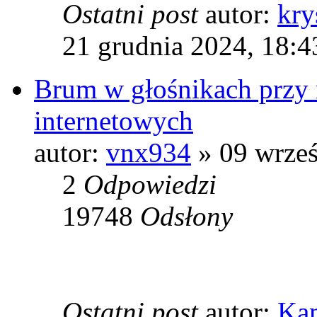
Ostatni post
autor:
kry
21 grudnia 2024, 18:4
Brum w głośnikach przy 
internetowych
autor:
vnx934
» 09 wrześ
2
Odpowiedzi
19748
Odsłony
Ostatni post
autor:
Ka