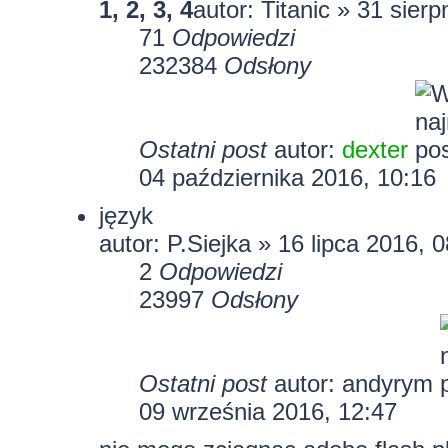
1
,
2
,
3
,
4
autor:
Titanic
» 31 sierp
71
Odpowiedzi
232384
Odsłony
Ostatni post
autor:
dexter
04 października 2016, 10:16
język
autor: P.Siejka » 16 lipca 2016, 
2
Odpowiedzi
23997
Odsłony
Ostatni post
autor: andyrym
09 września 2016, 12:47