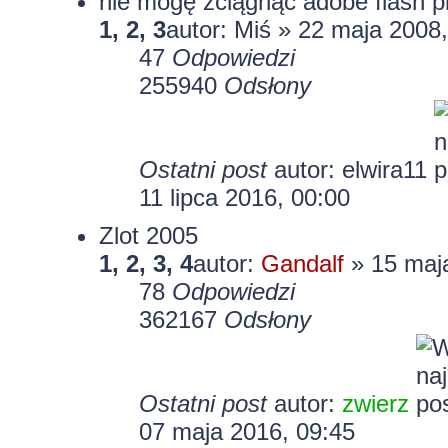
nie mogę zciągnąc adobe flash p
1
,
2
,
3
autor:
Miś
» 22 maja 2008,
47
Odpowiedzi
255940
Odsłony
Ostatni post
autor:
elwira11
11 lipca 2016, 00:00
Zlot 2005
1
,
2
,
3
,
4
autor:
Gandalf
» 15 maja
78
Odpowiedzi
362167
Odsłony
Ostatni post
autor:
zwierz
07 maja 2016, 09:45