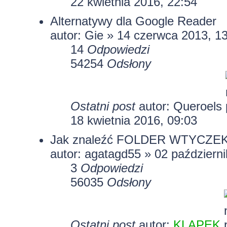
22 kwietnia 2016, 22:54
Alternatywy dla Google Reader
autor:
Gie
» 14 czerwca 2013, 13
14
Odpowiedzi
54254
Odsłony
Ostatni post
autor:
Queroels
18 kwietnia 2016, 09:03
Jak znaleźć FOLDER WTYCZEK ?
autor:
agatagd55
» 02 październi
3
Odpowiedzi
56035
Odsłony
Ostatni post
autor:
KLAPEK