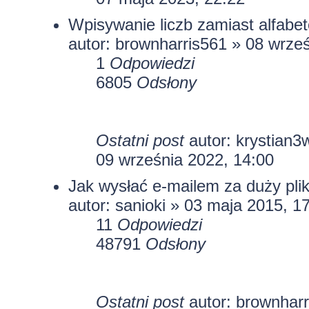
Wpisywanie liczb zamiast alfabe
autor:
brownharris561
» 08 wrześ
1
Odpowiedzi
6805
Odsłony
Ostatni post
autor:
krystian3
09 września 2022, 14:00
Jak wysłać e-mailem za duży plik
autor:
sanioki
» 03 maja 2015, 1
11
Odpowiedzi
48791
Odsłony
Ostatni post
autor:
brownharr