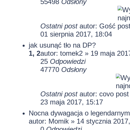
55498
Odsłony
Ostatni post
autor: Gość
01 sierpnia 2017, 18:04
jak usunąć tło na DP?
1
,
2
autor:
tomek2
» 19 maja 2017
25
Odpowiedzi
47770
Odsłony
Ostatni post
autor:
covo
23 maja 2017, 15:17
Nocna dywagacja o legendarnym
autor:
Momik
» 14 stycznia 2017
0
Odpowiedzi