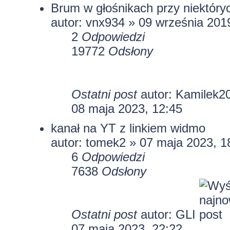
Brum w głośnikach przy niektóry
autor:
vnx934
» 09 września 2019
2
Odpowiedzi
19772
Odsłony
Ostatni post
autor:
Kamilek2
08 maja 2023, 12:45
kanał na YT z linkiem widmo
autor:
tomek2
» 07 maja 2023, 1
6
Odpowiedzi
7638
Odsłony
Ostatni post
autor:
GLI
07 maja 2023, 22:22