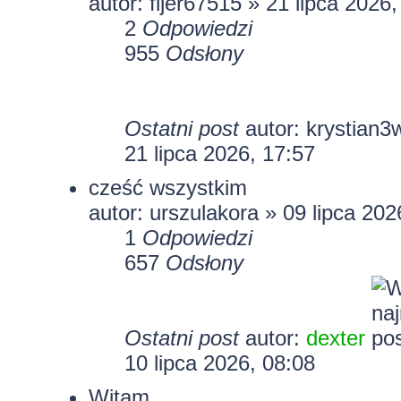
autor:
fijer67515
» 21 lipca 2026,
2
Odpowiedzi
955
Odsłony
Ostatni post
autor:
krystian3
21 lipca 2026, 17:57
cześć wszystkim
autor:
urszulakora
» 09 lipca 202
1
Odpowiedzi
657
Odsłony
Ostatni post
autor:
dexter
10 lipca 2026, 08:08
Witam