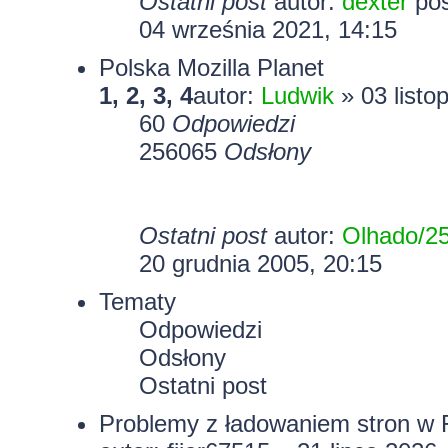
Ostatni post
autor:
dexter
04 września 2021, 14:15
Polska Mozilla Planet
1
,
2
,
3
,
4
autor:
Ludwik
» 03 listo
60
Odpowiedzi
256065
Odsłony
Ostatni post
autor:
Olhado/2
20 grudnia 2005, 20:15
Tematy
Odpowiedzi
Odsłony
Ostatni post
Problemy z ładowaniem stron w Fi