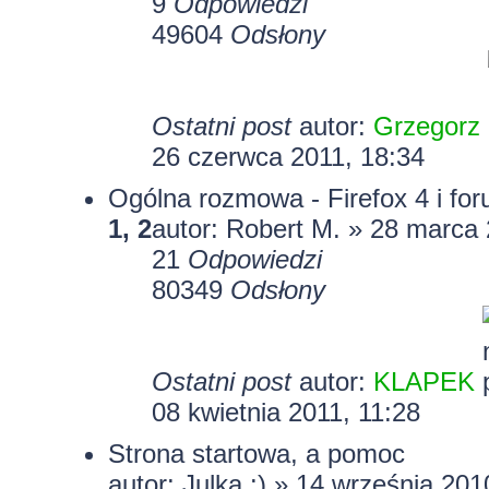
9
Odpowiedzi
49604
Odsłony
Ostatni post
autor:
Grzegorz
26 czerwca 2011, 18:34
Ogólna rozmowa - Firefox 4 i for
1
,
2
autor: Robert M. » 28 marca 
21
Odpowiedzi
80349
Odsłony
Ostatni post
autor:
KLAPEK
08 kwietnia 2011, 11:28
Strona startowa, a pomoc
autor: Julka :) » 14 września 201