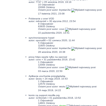
autor:
7747
» 05 września 2019, 19:16
10
Odpowiedzi
20066
Odsłony
Ostatni post
autor:
krystian3w
17 kwietnia 2021, 23:08
Pobieranie z onet VOD
autor:
m4rzenk4
» 30 stycznia 2012, 23:54
9
Odpowiedzi
63935
Odsłony
Ostatni post
autor:
covo
22 października 2020, 14:51
synchronizowane haseł
autor:
opona88
» 02 czerwca 2020, 11:44
5
Odpowiedzi
11605
Odsłony
Ostatni post
autor:
krystian3w
28 września 2020, 16:38
proxy https oparte tylko na openssl
autor:
covo
» 31 października 2019, 15:42
1
Odpowiedzi
12094
Odsłony
Ostatni post
autor:
covo
03 marca 2020, 22:50
Aplikacja uruchamia przeglądarkę.
autor:
woziu
» 24 maja 2019, 10:43
1
Odpowiedzi
12570
Odsłony
Ostatni post
autor:
woziu
24 maja 2019, 14:22
konto na support.mozilla.org
autor:
123tomek
» 01 października 2018, 13:52
1
Odpowiedzi
14601
Odsłony
Ostatni post
autor:
dexter