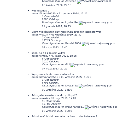
Ostatni post
autor:
Zdzichoo
08 kwietnia 2026, 22:13
webm kodeki .
autor:
Piotrek10020
» 21 grudnia 2024, 17:26
1
Odpowiedzi
8296
Odsłony
Ostatni post
autor:
krystian3w
21 grudnia 2024, 18:43
Brum w głośnikach przy niektórych stronach internetowych
autor:
vnx934
» 09 września 2019, 23:32
2
Odpowiedzi
19745
Odsłony
Ostatni post
autor:
Kamilek2000
08 maja 2023, 12:45
kanał na YT z linkiem widmo
autor:
tomek2
» 07 maja 2023, 18:35
6
Odpowiedzi
7626
Odsłony
Ostatni post
autor:
GLI
07 maja 2023, 22:22
Wpisywanie liczb zamiast alfabetów.
autor:
brownharris561
» 08 września 2022, 10:39
1
Odpowiedzi
6793
Odsłony
Ostatni post
autor:
krystian3w
09 września 2022, 14:00
Jak wysłać e-mailem za duży plik pdf?
autor:
sanioki
» 03 maja 2015, 17:01
11
Odpowiedzi
48755
Odsłony
Ostatni post
autor:
brownharris561
08 września 2022, 10:40
Jak wklejać linki do youtube na forach, aby był player?