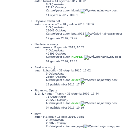
autor:
Momik
» 14 stycznia 2017, 03:31
0
Odpowiedzi
21196
Odsłony
Ostatni post
autor:
Momik
14 stycznia 2017, 03:31
Czytanie tekstu pdf
autor:
xxxxxxxxxx2
» 18 grudnia 2016, 19:56
2
Odpowiedzi
22647
Odsłony
Ostatni post
autor:
beata072
19 grudnia 2016, 09:42
Niechciane strony
autor: мuzσ » 11 grudnia 2013, 16:28
7
Odpowiedzi
46391
Odsłony
Ostatni post
autor:
KLAPEK
07 grudnia 2016, 15:13
Sealcode.org :)
autor:
kuba-orlik
» 31 sierpnia 2016, 16:02
5
Odpowiedzi
26554
Odsłony
Ostatni post
autor:
dexter
12 października 2016, 17:47
Firefox vs. Opera
1
,
2
,
3
,
4
autor:
Titanic
» 31 sierpnia 2005, 16:44
71
Odpowiedzi
232273
Odsłony
Ostatni post
autor:
dexter
04 października 2016, 10:16
język
autor: P.Siejka » 16 lipca 2016, 08:51
2
Odpowiedzi
23987
Odsłony
Ostatni post
autor: andyrym