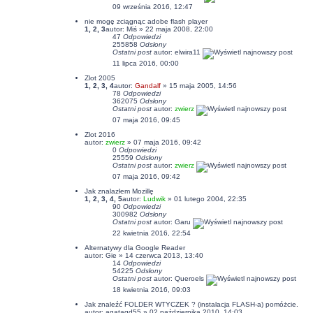
09 września 2016, 12:47
nie mogę zciągnąc adobe flash player
1
,
2
,
3
autor:
Miś
» 22 maja 2008, 22:00
47
Odpowiedzi
255858
Odsłony
Ostatni post
autor:
elwira11
11 lipca 2016, 00:00
Zlot 2005
1
,
2
,
3
,
4
autor:
Gandalf
» 15 maja 2005, 14:56
78
Odpowiedzi
362075
Odsłony
Ostatni post
autor:
zwierz
07 maja 2016, 09:45
Zlot 2016
autor:
zwierz
» 07 maja 2016, 09:42
0
Odpowiedzi
25559
Odsłony
Ostatni post
autor:
zwierz
07 maja 2016, 09:42
Jak znalazłem Mozillę
1
,
2
,
3
,
4
,
5
autor:
Ludwik
» 01 lutego 2004, 22:35
90
Odpowiedzi
300982
Odsłony
Ostatni post
autor:
Garu
22 kwietnia 2016, 22:54
Alternatywy dla Google Reader
autor:
Gie
» 14 czerwca 2013, 13:40
14
Odpowiedzi
54225
Odsłony
Ostatni post
autor:
Queroels
18 kwietnia 2016, 09:03
Jak znaleźć FOLDER WTYCZEK ? (instalacja FLASH-a) pomóżcie.
autor:
agatagd55
» 02 października 2010, 14:03