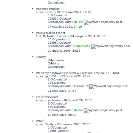
Ostatni post
Pobierz Firefoksa
autor:
dexter
» 04 września 2021, 14:15
0
Odpowiedzi
255830
Odsłony
Ostatni post
autor:
dexter
04 września 2021, 14:15
Polska Mozilla Planet
1
,
2
,
3
,
4
autor:
Ludwik
» 03 listopada 2004, 22:37
60
Odpowiedzi
255980
Odsłony
Ostatni post
autor:
Olhado/256
20 grudnia 2005, 20:15
Tematy
Odpowiedzi
Odsłony
Ostatni post
Problemy z ładowaniem stron w Firefoksie przy Wi-Fi 6 – błąd
autor:
fijer67515
» 21 lipca 2026, 12:44
2
Odpowiedzi
925
Odsłony
Ostatni post
autor:
krystian3w
21 lipca 2026, 17:57
cześć wszystkim
autor:
urszulakora
» 09 lipca 2026, 15:10
1
Odpowiedzi
639
Odsłony
Ostatni post
autor:
dexter
10 lipca 2026, 08:08
Witam
autor:
Yetttty
» 05 czerwca 2025, 23:45
2
Odpowiedzi
97655
Odsłony