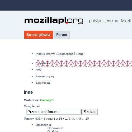
Strona główna
Forum
Indeks witryny
‹
Społeczność
‹
Inne
Regulamin
FAQ
Zarejestruj się
Zaloguj się
Inne
Moderator:
Pomocy?!
Nowy temat
Tematy: 633 •
Strona
1
z
15
•
1
,
2
,
3
,
4
,
5
...
15
Ogłoszenia
Odpowiedzi
Odsłony