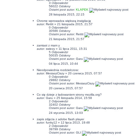
3
Odpowiedzi
56022
Odsłony
Ostatni post
autor:
KLAPEK
28 listopada 2015, 22:15
Chrome wprowadza większą inwigilację
autor: Retttt » 21 listopada 2015, 21:57
0
Odpowiedzi
30586
Odsłony
Ostatni post
autor: Retttt
21 listopada 2015, 21:57
zamiast z mam y
autor: swiezy » 11 lipca 2011, 15:31
5
Odpowiedzi
50035
Odsłony
Ostatni post
autor:
Garu
04 lipca 2015, 10:44
Nieodpowiednia rozdzielczosc
autor:
MesiaszCiszy
» 20 czerwca 2015, 07:57
0
Odpowiedzi
29882
Odsłony
Ostatni post
autor:
MesiaszCiszy
20 czerwca 2015, 07:57
Co się dzieje z ładowaniem strony mozilla.org?
autor:
Garu
» 25 listopada 2014, 15:58
2
Odpowiedzi
32402
Odsłony
Ostatni post
autor:
Garu
24 stycznia 2015, 13:03
zapis zdjęcia z adobe flash player
autor:
funky12
» 12 lipca 2013, 19:48
2
Odpowiedzi
39799
Odsłony
Ostatni post
autor:
GLI