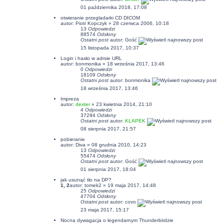
01 października 2018, 17:08
otwieranie przegladarki CD DICOM
autor: Piotr Kopczyk » 28 czerwca 2006, 10:18
13
Odpowiedzi
88574
Odsłony
Ostatni post
autor: Gość
15 listopada 2017, 10:37
Login i hasło w adrsie URL
autor:
bonmonika
» 18 września 2017, 13:46
0
Odpowiedzi
18109
Odsłony
Ostatni post
autor:
bonmonika
18 września 2017, 13:46
Impreza
autor:
dexter
» 23 kwietnia 2014, 21:10
4
Odpowiedzi
37294
Odsłony
Ostatni post
autor:
KLAPEK
08 sierpnia 2017, 21:57
pobieranie
autor: Diva » 08 grudnia 2010, 14:23
13
Odpowiedzi
55474
Odsłony
Ostatni post
autor: Gość
01 sierpnia 2017, 18:04
jak usunąć tło na DP?
1
,
2
autor:
tomek2
» 19 maja 2017, 14:48
25
Odpowiedzi
47704
Odsłony
Ostatni post
autor:
covo
23 maja 2017, 15:17
Nocna dywagacja o legendarnym Thunderbirdzie