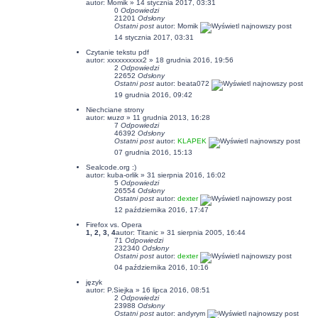
autor:
Momik
» 14 stycznia 2017, 03:31
0
Odpowiedzi
21201
Odsłony
Ostatni post
autor:
Momik
14 stycznia 2017, 03:31
Czytanie tekstu pdf
autor:
xxxxxxxxxx2
» 18 grudnia 2016, 19:56
2
Odpowiedzi
22652
Odsłony
Ostatni post
autor:
beata072
19 grudnia 2016, 09:42
Niechciane strony
autor: мuzσ » 11 grudnia 2013, 16:28
7
Odpowiedzi
46392
Odsłony
Ostatni post
autor:
KLAPEK
07 grudnia 2016, 15:13
Sealcode.org :)
autor:
kuba-orlik
» 31 sierpnia 2016, 16:02
5
Odpowiedzi
26554
Odsłony
Ostatni post
autor:
dexter
12 października 2016, 17:47
Firefox vs. Opera
1
,
2
,
3
,
4
autor:
Titanic
» 31 sierpnia 2005, 16:44
71
Odpowiedzi
232340
Odsłony
Ostatni post
autor:
dexter
04 października 2016, 10:16
język
autor: P.Siejka » 16 lipca 2016, 08:51
2
Odpowiedzi
23988
Odsłony
Ostatni post
autor: andyrym