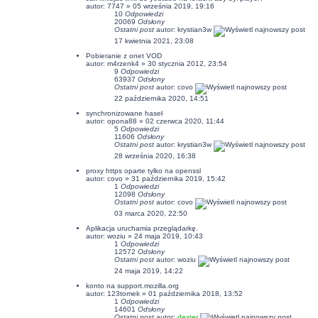
autor:
7747
» 05 września 2019, 19:16
10
Odpowiedzi
20069
Odsłony
Ostatni post
autor:
krystian3w
17 kwietnia 2021, 23:08
Pobieranie z onet VOD
autor:
m4rzenk4
» 30 stycznia 2012, 23:54
9
Odpowiedzi
63937
Odsłony
Ostatni post
autor:
covo
22 października 2020, 14:51
synchronizowane haseł
autor:
opona88
» 02 czerwca 2020, 11:44
5
Odpowiedzi
11606
Odsłony
Ostatni post
autor:
krystian3w
28 września 2020, 16:38
proxy https oparte tylko na openssl
autor:
covo
» 31 października 2019, 15:42
1
Odpowiedzi
12098
Odsłony
Ostatni post
autor:
covo
03 marca 2020, 22:50
Aplikacja uruchamia przeglądarkę.
autor:
woziu
» 24 maja 2019, 10:43
1
Odpowiedzi
12572
Odsłony
Ostatni post
autor:
woziu
24 maja 2019, 14:22
konto na support.mozilla.org
autor:
123tomek
» 01 października 2018, 13:52
1
Odpowiedzi
14601
Odsłony
Ostatni post
autor:
dexter