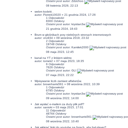
Ostatni post
autor:
Zdzichoo
08 kwietnia 2026, 22:13
webm kodeki .
autor:
Piotrek10020
» 21 grudnia 2024, 17:26
1
Odpowiedzi
8300
Odsłony
Ostatni post
autor:
krystian3w
21 grudnia 2024, 18:43
Brum w głośnikach przy niektórych stronach internetowych
autor:
vnx934
» 09 września 2019, 23:32
2
Odpowiedzi
19748
Odsłony
Ostatni post
autor:
Kamilek2000
08 maja 2023, 12:45
kanał na YT z linkiem widmo
autor:
tomek2
» 07 maja 2023, 18:35
6
Odpowiedzi
7626
Odsłony
Ostatni post
autor:
GLI
07 maja 2023, 22:22
Wpisywanie liczb zamiast alfabetów.
autor:
brownharris561
» 08 września 2022, 10:39
1
Odpowiedzi
6795
Odsłony
Ostatni post
autor:
krystian3w
09 września 2022, 14:00
Jak wysłać e-mailem za duży plik pdf?
autor:
sanioki
» 03 maja 2015, 17:01
11
Odpowiedzi
48764
Odsłony
Ostatni post
autor:
brownharris561
08 września 2022, 10:40
Jak wklejać linki do youtube na forach, aby był player?