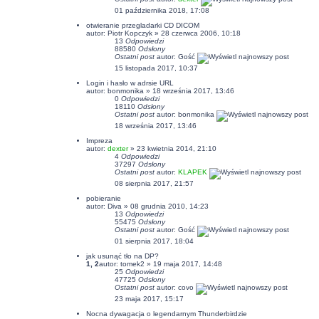
01 października 2018, 17:08
otwieranie przegladarki CD DICOM
autor: Piotr Kopczyk » 28 czerwca 2006, 10:18
13
Odpowiedzi
88580
Odsłony
Ostatni post
autor: Gość
15 listopada 2017, 10:37
Login i hasło w adrsie URL
autor:
bonmonika
» 18 września 2017, 13:46
0
Odpowiedzi
18110
Odsłony
Ostatni post
autor:
bonmonika
18 września 2017, 13:46
Impreza
autor:
dexter
» 23 kwietnia 2014, 21:10
4
Odpowiedzi
37297
Odsłony
Ostatni post
autor:
KLAPEK
08 sierpnia 2017, 21:57
pobieranie
autor: Diva » 08 grudnia 2010, 14:23
13
Odpowiedzi
55475
Odsłony
Ostatni post
autor: Gość
01 sierpnia 2017, 18:04
jak usunąć tło na DP?
1
,
2
autor:
tomek2
» 19 maja 2017, 14:48
25
Odpowiedzi
47725
Odsłony
Ostatni post
autor:
covo
23 maja 2017, 15:17
Nocna dywagacja o legendarnym Thunderbirdzie