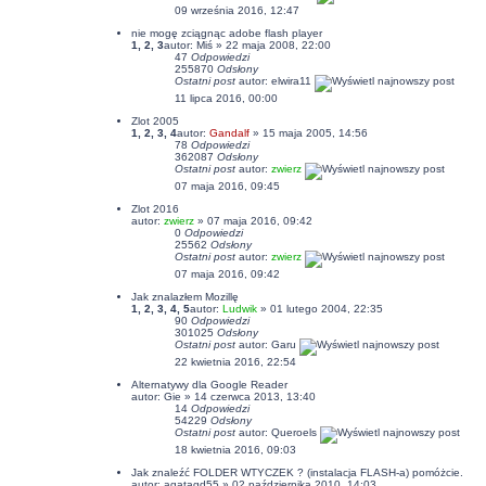
09 września 2016, 12:47
nie mogę zciągnąc adobe flash player
1
,
2
,
3
autor:
Miś
» 22 maja 2008, 22:00
47
Odpowiedzi
255870
Odsłony
Ostatni post
autor:
elwira11
11 lipca 2016, 00:00
Zlot 2005
1
,
2
,
3
,
4
autor:
Gandalf
» 15 maja 2005, 14:56
78
Odpowiedzi
362087
Odsłony
Ostatni post
autor:
zwierz
07 maja 2016, 09:45
Zlot 2016
autor:
zwierz
» 07 maja 2016, 09:42
0
Odpowiedzi
25562
Odsłony
Ostatni post
autor:
zwierz
07 maja 2016, 09:42
Jak znalazłem Mozillę
1
,
2
,
3
,
4
,
5
autor:
Ludwik
» 01 lutego 2004, 22:35
90
Odpowiedzi
301025
Odsłony
Ostatni post
autor:
Garu
22 kwietnia 2016, 22:54
Alternatywy dla Google Reader
autor:
Gie
» 14 czerwca 2013, 13:40
14
Odpowiedzi
54229
Odsłony
Ostatni post
autor:
Queroels
18 kwietnia 2016, 09:03
Jak znaleźć FOLDER WTYCZEK ? (instalacja FLASH-a) pomóżcie.
autor:
agatagd55
» 02 października 2010, 14:03