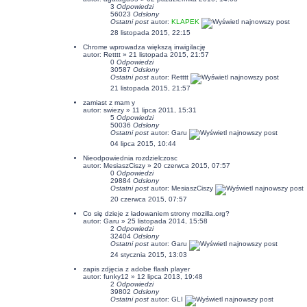
3
Odpowiedzi
56023
Odsłony
Ostatni post
autor:
KLAPEK
28 listopada 2015, 22:15
Chrome wprowadza większą inwigilację
autor: Retttt » 21 listopada 2015, 21:57
0
Odpowiedzi
30587
Odsłony
Ostatni post
autor: Retttt
21 listopada 2015, 21:57
zamiast z mam y
autor: swiezy » 11 lipca 2011, 15:31
5
Odpowiedzi
50036
Odsłony
Ostatni post
autor:
Garu
04 lipca 2015, 10:44
Nieodpowiednia rozdzielczosc
autor:
MesiaszCiszy
» 20 czerwca 2015, 07:57
0
Odpowiedzi
29884
Odsłony
Ostatni post
autor:
MesiaszCiszy
20 czerwca 2015, 07:57
Co się dzieje z ładowaniem strony mozilla.org?
autor:
Garu
» 25 listopada 2014, 15:58
2
Odpowiedzi
32404
Odsłony
Ostatni post
autor:
Garu
24 stycznia 2015, 13:03
zapis zdjęcia z adobe flash player
autor:
funky12
» 12 lipca 2013, 19:48
2
Odpowiedzi
39802
Odsłony
Ostatni post
autor:
GLI