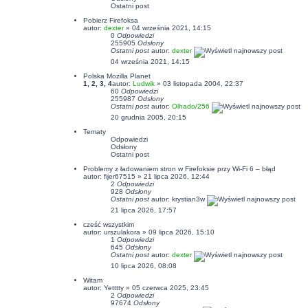
Ostatni post
Pobierz Firefoksa
autor:
dexter
» 04 września 2021, 14:15
0
Odpowiedzi
255905
Odsłony
Ostatni post
autor:
dexter
04 września 2021, 14:15
Polska Mozilla Planet
1
,
2
,
3
,
4
autor:
Ludwik
» 03 listopada 2004, 22:37
60
Odpowiedzi
255987
Odsłony
Ostatni post
autor:
Olhado/256
20 grudnia 2005, 20:15
Tematy
Odpowiedzi
Odsłony
Ostatni post
Problemy z ładowaniem stron w Firefoksie przy Wi-Fi 6 – błąd
autor:
fijer67515
» 21 lipca 2026, 12:44
2
Odpowiedzi
928
Odsłony
Ostatni post
autor:
krystian3w
21 lipca 2026, 17:57
cześć wszystkim
autor:
urszulakora
» 09 lipca 2026, 15:10
1
Odpowiedzi
645
Odsłony
Ostatni post
autor:
dexter
10 lipca 2026, 08:08
Witam
autor:
Yetttty
» 05 czerwca 2025, 23:45
2
Odpowiedzi
97674
Odsłony