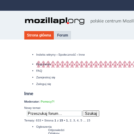
Strona główna
Forum
Indeks witryny
‹
Społeczność
‹
Inne
Regulamin
FAQ
Zarejestruj się
Zaloguj się
Inne
Moderator:
Pomocy?!
Nowy temat
Tematy: 633 •
Strona
1
z
15
•
1
,
2
,
3
,
4
,
5
...
15
Ogłoszenia
Odpowiedzi
Odsłony