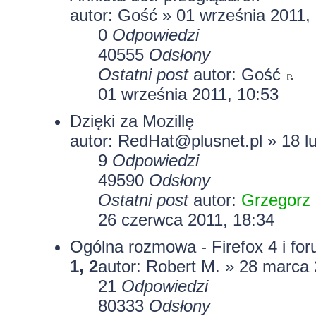
autor: Gość » 01 września 2011,
0
Odpowiedzi
40555
Odsłony
Ostatni post
autor: Gość
01 września 2011, 10:53
Dzięki za Mozillę
autor: RedHat@plusnet.pl » 18 l
9
Odpowiedzi
49590
Odsłony
Ostatni post
autor:
Grzegorz
26 czerwca 2011, 18:34
Ogólna rozmowa - Firefox 4 i for
1
,
2
autor: Robert M. » 28 marca 
21
Odpowiedzi
80333
Odsłony