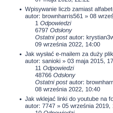
Wpisywanie liczb zamiast alfabe
autor:
brownharris561
» 08 wrześ
1
Odpowiedzi
6797
Odsłony
Ostatni post
autor:
krystian3
09 września 2022, 14:00
Jak wysłać e-mailem za duży plik
autor:
sanioki
» 03 maja 2015, 1
11
Odpowiedzi
48766
Odsłony
Ostatni post
autor:
brownharr
08 września 2022, 10:40
Jak wklejać linki do youtube na f
autor:
7747
» 05 września 2019, 
10
Odpowiedzi