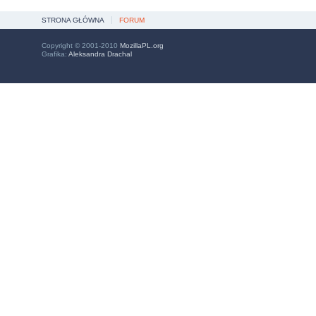
STRONA GŁÓWNA
FORUM
Copyright © 2001-2010
MozillaPL.org
Grafika:
Aleksandra Drachal