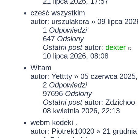
21 lipca 2026, 17:57
cześć wszystkim
autor:
urszulakora
» 09 lipca 202
1
Odpowiedzi
647
Odsłony
Ostatni post
autor:
dexter
10 lipca 2026, 08:08
Witam
autor:
Yetttty
» 05 czerwca 2025,
2
Odpowiedzi
97696
Odsłony
Ostatni post
autor:
Zdzichoo
08 kwietnia 2026, 22:13
webm kodeki .
autor:
Piotrek10020
» 21 grudnia