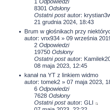
1
Odpowiedzi
8301
Odsłony
Ostatni post
autor:
krystian3
21 grudnia 2024, 18:43
Brum w głośnikach przy niektóry
autor:
vnx934
» 09 września 2019
2
Odpowiedzi
19750
Odsłony
Ostatni post
autor:
Kamilek2
08 maja 2023, 12:45
kanał na YT z linkiem widmo
autor:
tomek2
» 07 maja 2023, 1
6
Odpowiedzi
7628
Odsłony
Ostatni post
autor:
GLI
07 maja 2023, 22:22