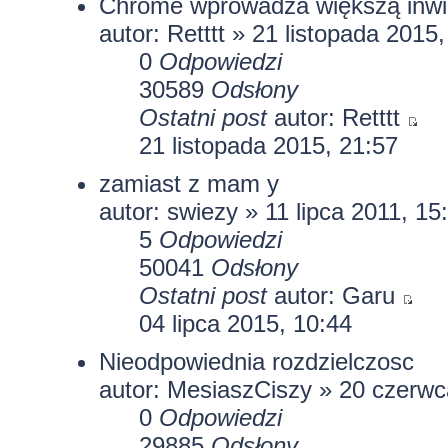
Chrome wprowadza większą inwig
autor: Retttt » 21 listopada 2015
0
Odpowiedzi
30589
Odsłony
Ostatni post
autor: Retttt
21 listopada 2015, 21:57
zamiast z mam y
autor: swiezy » 11 lipca 2011, 15
5
Odpowiedzi
50041
Odsłony
Ostatni post
autor:
Garu
04 lipca 2015, 10:44
Nieodpowiednia rozdzielczosc
autor:
MesiaszCiszy
» 20 czerwc
0
Odpowiedzi
29885
Odsłony