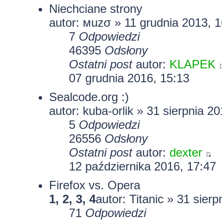
Niechciane strony
autor: мuzσ » 11 grudnia 2013, 
7
Odpowiedzi
46395
Odsłony
Ostatni post
autor:
KLAPEK
07 grudnia 2016, 15:13
Sealcode.org :)
autor:
kuba-orlik
» 31 sierpnia 20
5
Odpowiedzi
26556
Odsłony
Ostatni post
autor:
dexter
12 października 2016, 17:47
Firefox vs. Opera
1
,
2
,
3
,
4
autor:
Titanic
» 31 sierp
71
Odpowiedzi