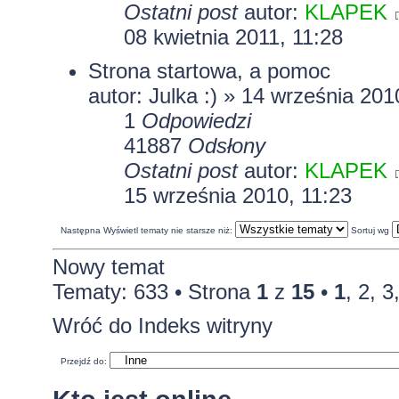
Ostatni post
autor:
KLAPEK
08 kwietnia 2011, 11:28
Strona startowa, a pomoc
autor: Julka :) » 14 września 201
1
Odpowiedzi
41887
Odsłony
Ostatni post
autor:
KLAPEK
15 września 2010, 11:23
Następna
Wyświetl tematy nie starsze niż:
Sortuj wg
Nowy temat
Tematy: 633 •
Strona
1
z
15
•
1
,
2
,
3
Wróć do Indeks witryny
Przejdź do: