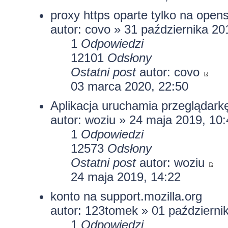
proxy https oparte tylko na opens
autor:
covo
» 31 października 20
1
Odpowiedzi
12101
Odsłony
Ostatni post
autor:
covo
03 marca 2020, 22:50
Aplikacja uruchamia przeglądark
autor:
woziu
» 24 maja 2019, 10:
1
Odpowiedzi
12573
Odsłony
Ostatni post
autor:
woziu
24 maja 2019, 14:22
konto na support.mozilla.org
autor:
123tomek
» 01 październi
1
Odpowiedzi