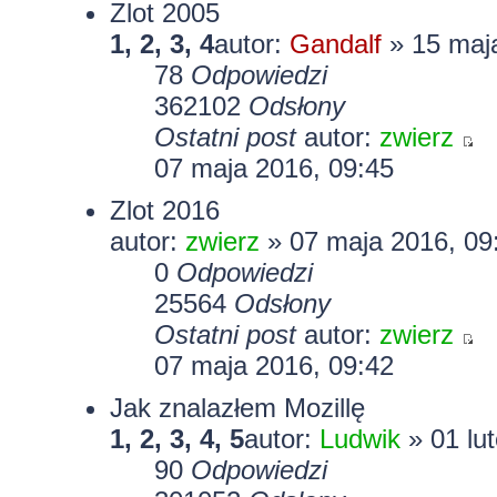
Zlot 2005
1
,
2
,
3
,
4
autor:
Gandalf
» 15 maja
78
Odpowiedzi
362102
Odsłony
Ostatni post
autor:
zwierz
07 maja 2016, 09:45
Zlot 2016
autor:
zwierz
» 07 maja 2016, 09
0
Odpowiedzi
25564
Odsłony
Ostatni post
autor:
zwierz
07 maja 2016, 09:42
Jak znalazłem Mozillę
1
,
2
,
3
,
4
,
5
autor:
Ludwik
» 01 lu
90
Odpowiedzi