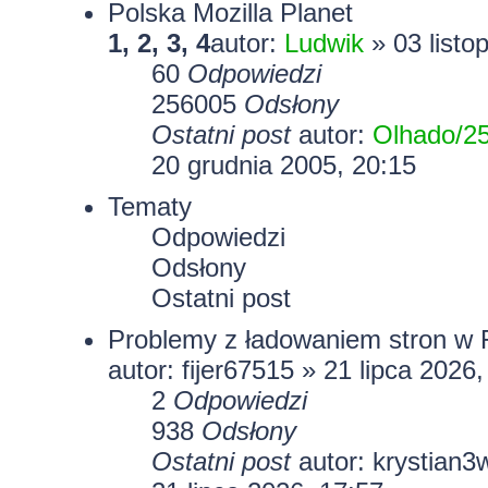
Polska Mozilla Planet
1
,
2
,
3
,
4
autor:
Ludwik
» 03 listo
60
Odpowiedzi
256005
Odsłony
Ostatni post
autor:
Olhado/2
20 grudnia 2005, 20:15
Tematy
Odpowiedzi
Odsłony
Ostatni post
Problemy z ładowaniem stron w Fi
autor:
fijer67515
» 21 lipca 2026,
2
Odpowiedzi
938
Odsłony
Ostatni post
autor:
krystian3