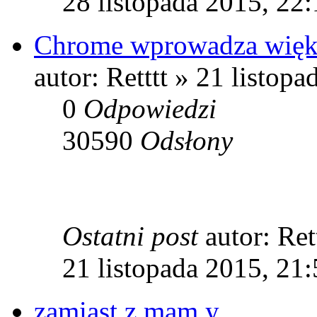
28 listopada 2015, 22
Chrome wprowadza więks
autor: Retttt » 21 listop
0
Odpowiedzi
30590
Odsłony
Ostatni post
autor: Ret
21 listopada 2015, 21
zamiast z mam y