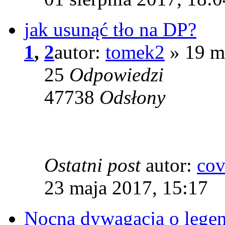
jak usunąć tło na DP?
1
,
2
autor:
tomek2
» 19 m
25
Odpowiedzi
47738
Odsłony
Ostatni post
autor:
co
23 maja 2017, 15:17
Nocna dywagacja o lege