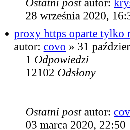
Ostatni post
autor:
kry
28 września 2020, 16:
proxy https oparte tylko 
autor:
covo
» 31 paździer
1
Odpowiedzi
12102
Odsłony
Ostatni post
autor:
co
03 marca 2020, 22:50