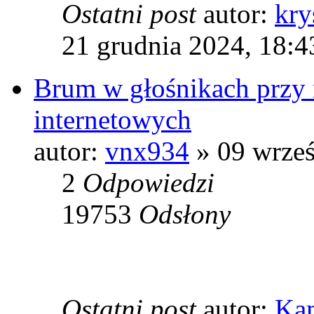
Ostatni post
autor:
kry
21 grudnia 2024, 18:4
Brum w głośnikach przy 
internetowych
autor:
vnx934
» 09 wrześ
2
Odpowiedzi
19753
Odsłony
Ostatni post
autor:
Ka