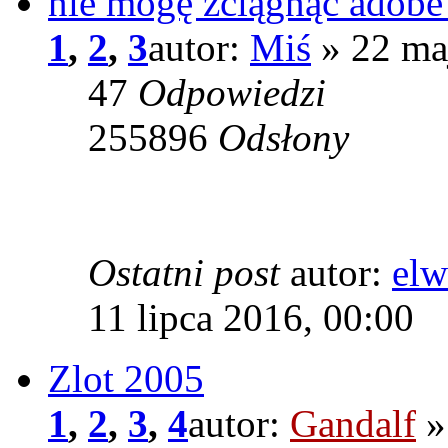
nie mogę zciągnąc adobe 
1
,
2
,
3
autor:
Miś
» 22 ma
47
Odpowiedzi
255896
Odsłony
Ostatni post
autor:
elw
11 lipca 2016, 00:00
Zlot 2005
1
,
2
,
3
,
4
autor:
Gandalf
»