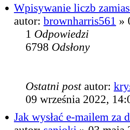
Wpisywanie liczb zamiast
autor:
brownharris561
» 
1
Odpowiedzi
6798
Odsłony
Ostatni post
autor:
kry
09 września 2022, 14:
Jak wysłać e-mailem za d
autor:
sanioki
» 03 maja 