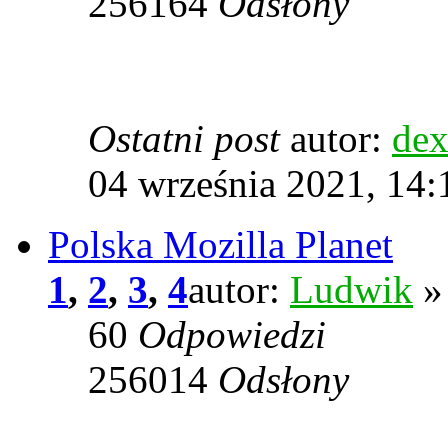
256164
Odsłony
Ostatni post
autor:
dex
04 września 2021, 14:
Polska Mozilla Planet
1
,
2
,
3
,
4
autor:
Ludwik
» 
60
Odpowiedzi
256014
Odsłony