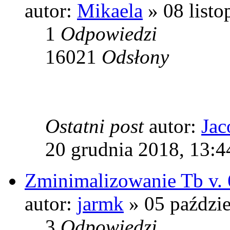
autor:
Mikaela
» 08 listo
1
Odpowiedzi
16021
Odsłony
Ostatni post
autor:
Jac
20 grudnia 2018, 13:4
Zminimalizowanie Tb v. 6
autor:
jarmk
» 05 paździe
3
Odpowiedzi