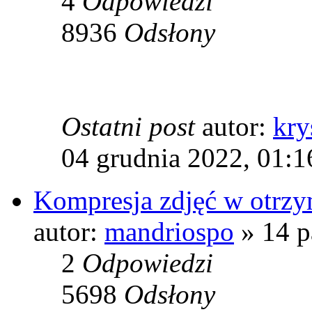
4
Odpowiedzi
8936
Odsłony
Ostatni post
autor:
kry
04 grudnia 2022, 01:1
Kompresja zdjęć w otrz
autor:
mandriospo
» 14 p
2
Odpowiedzi
5698
Odsłony