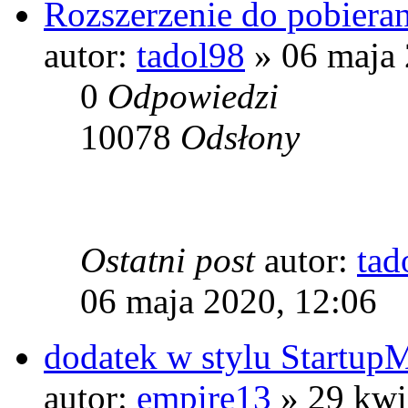
Rozszerzenie do pobiera
autor:
tadol98
» 06 maja 
0
Odpowiedzi
10078
Odsłony
Ostatni post
autor:
tad
06 maja 2020, 12:06
dodatek w stylu StartupM
autor:
empire13
» 29 kwi