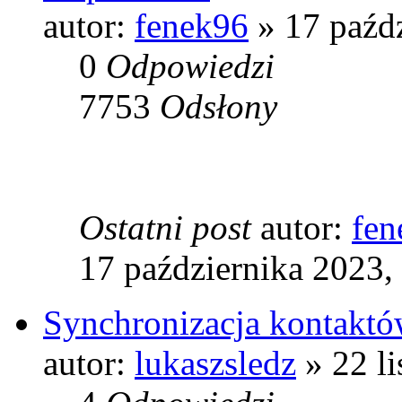
autor:
fenek96
» 17 paźdz
0
Odpowiedzi
7753
Odsłony
Ostatni post
autor:
fen
17 października 2023,
Synchronizacja kontaktów
autor:
lukaszsledz
» 22 li