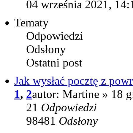
04 września 2021, 14:
Tematy
Odpowiedzi
Odsłony
Ostatni post
Jak wysłać pocztę z pow
1
,
2
autor: Martine » 18 
21
Odpowiedzi
98481
Odsłony