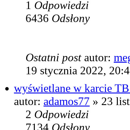
1
Odpowiedzi
6436
Odsłony
Ostatni post
autor:
meg
19 stycznia 2022, 20:
wyświetlane w karcie T
autor:
adamos77
» 23 lis
2
Odpowiedzi
7134
Odsłony