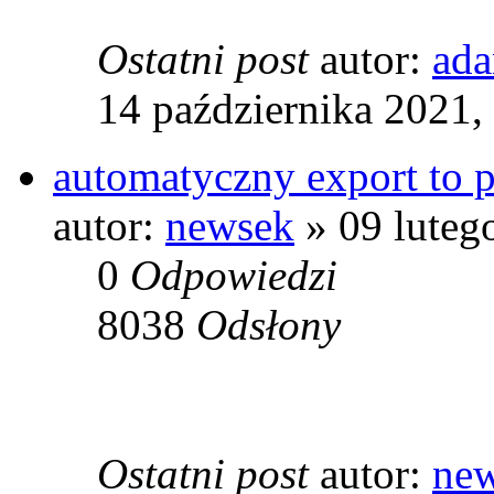
Ostatni post
autor:
ad
14 października 2021,
automatyczny export to p
autor:
newsek
» 09 luteg
0
Odpowiedzi
8038
Odsłony
Ostatni post
autor:
ne