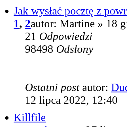
Jak wysłać pocztę z pow
1
,
2
autor: Martine » 18 
21
Odpowiedzi
98498
Odsłony
Ostatni post
autor:
Du
12 lipca 2022, 12:40
Killfile