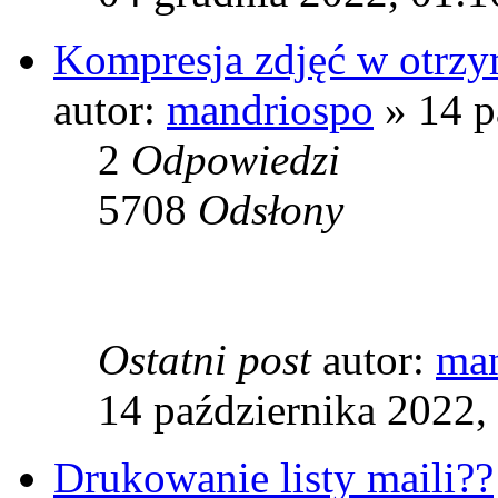
Kompresja zdjęć w otrz
autor:
mandriospo
» 14 p
2
Odpowiedzi
5708
Odsłony
Ostatni post
autor:
man
14 października 2022,
Drukowanie listy maili??