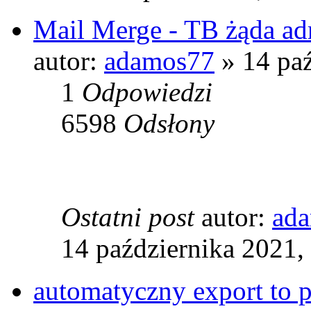
Mail Merge - TB żąda adr
autor:
adamos77
» 14 paź
1
Odpowiedzi
6598
Odsłony
Ostatni post
autor:
ad
14 października 2021,
automatyczny export to p