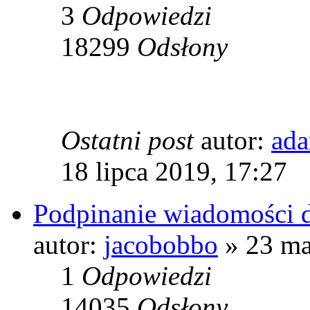
3
Odpowiedzi
18299
Odsłony
Ostatni post
autor:
ad
18 lipca 2019, 17:27
Podpinanie wiadomości d
autor:
jacobobbo
» 23 ma
1
Odpowiedzi
14035
Odsłony