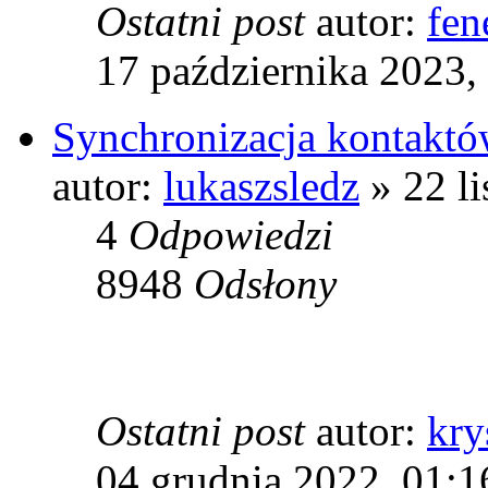
Ostatni post
autor:
fen
17 października 2023,
Synchronizacja kontaktów
autor:
lukaszsledz
» 22 li
4
Odpowiedzi
8948
Odsłony
Ostatni post
autor:
kry
04 grudnia 2022, 01:1