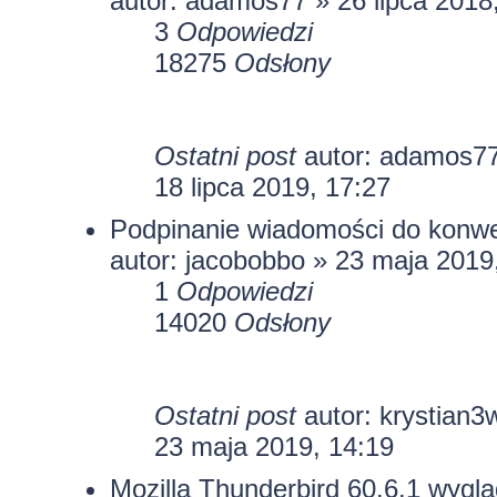
autor:
adamos77
» 26 lipca 2018
3
Odpowiedzi
18275
Odsłony
Ostatni post
autor:
adamos7
18 lipca 2019, 17:27
Podpinanie wiadomości do konwe
autor:
jacobobbo
» 23 maja 2019
1
Odpowiedzi
14020
Odsłony
Ostatni post
autor:
krystian3
23 maja 2019, 14:19
Mozilla Thunderbird 60.6.1 wyglą