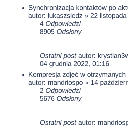
Synchronizacja kontaktów po aktu
autor:
lukaszsledz
» 22 listopada
4
Odpowiedzi
8905
Odsłony
Ostatni post
autor:
krystian3
04 grudnia 2022, 01:16
Kompresja zdjęć w otrzymanych 
autor:
mandriospo
» 14 październ
2
Odpowiedzi
5676
Odsłony
Ostatni post
autor:
mandrios