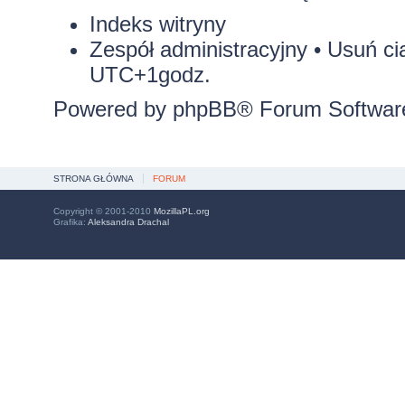
Indeks witryny
Zespół administracyjny
•
Usuń ci
UTC+1godz.
Powered by
phpBB
® Forum Softwar
STRONA GŁÓWNA
FORUM
Copyright © 2001-2010
MozillaPL.org
Grafika:
Aleksandra Drachal