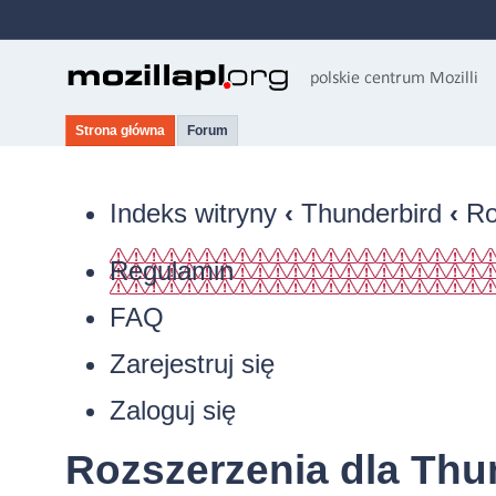
Strona główna
Forum
Indeks witryny
‹
Thunderbird
‹
Ro
Regulamin
FAQ
Zarejestruj się
Zaloguj się
Rozszerzenia dla Thu