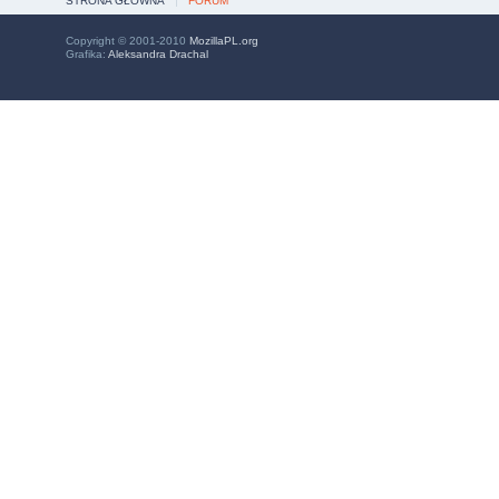
STRONA GŁÓWNA
FORUM
Copyright © 2001-2010
MozillaPL.org
Grafika:
Aleksandra Drachal