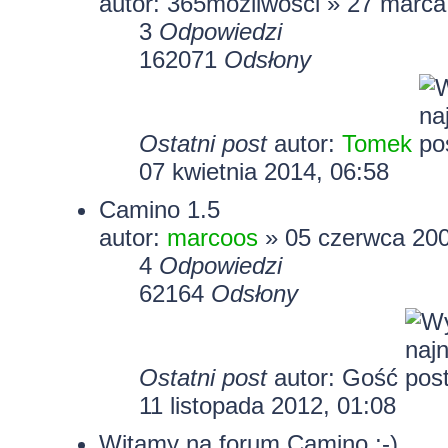
autor:
365mozliwosci
» 27 marca
3
Odpowiedzi
162071
Odsłony
Ostatni post
autor:
Tomek
07 kwietnia 2014, 06:58
Camino 1.5
autor:
marcoos
» 05 czerwca 200
4
Odpowiedzi
62164
Odsłony
Ostatni post
autor: Gość
11 listopada 2012, 01:08
Witamy na forum Camino ;-)