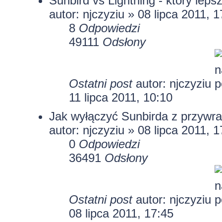
Sunbird vs Lightning - który leps
autor:
njczyziu
» 08 lipca 2011, 1
8
Odpowiedzi
49111
Odsłony
Ostatni post
autor:
njczyziu
11 lipca 2011, 10:10
Jak wyłączyć Sunbirda z przywr
autor:
njczyziu
» 08 lipca 2011, 1
0
Odpowiedzi
36491
Odsłony
Ostatni post
autor:
njczyziu
08 lipca 2011, 17:45