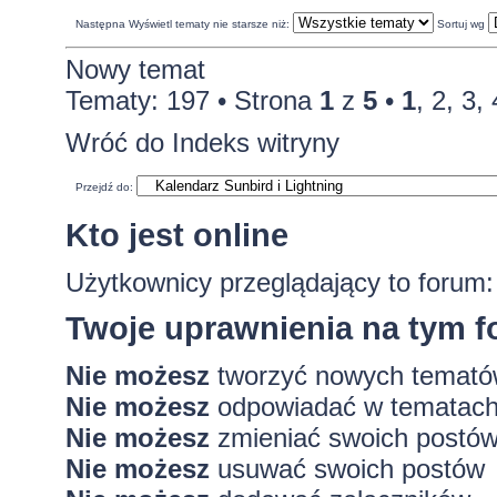
Następna
Wyświetl tematy nie starsze niż:
Sortuj wg
Nowy temat
Tematy: 197 •
Strona
1
z
5
•
1
,
2
,
3
,
Wróć do Indeks witryny
Przejdź do:
Kto jest online
Użytkownicy przeglądający to forum
Twoje uprawnienia na tym 
Nie możesz
tworzyć nowych temat
Nie możesz
odpowiadać w tematac
Nie możesz
zmieniać swoich postó
Nie możesz
usuwać swoich postów