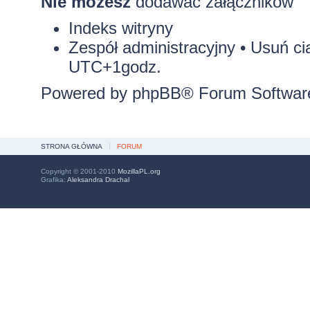
Nie możesz
dodawać załączników
Indeks witryny
Zespół administracyjny
•
Usuń ci
UTC+1godz.
Powered by
phpBB
® Forum Softwar
STRONA GŁÓWNA
FORUM
Copyright © 2001-2010
MozillaPL.org
Grafika:
Aleksandra Drachal