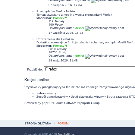
Ostatni post
autor:
krystian3w
07 sierpnia 2026, 17:34
Przeglądarka Firefox Mobile
Tematy związane z mobilną wersją przeglądarki Firefox
Moderator:
Pomocy?!
119
Tematy
490
Posty
Ostatni post
autor:
dexter
17 września 2025, 16:23
Rozszerzenia dla Firefoksa
Dodatki rozszerzające funkcjonalność i schematy wyglądu Mozilli Firefo
Moderator:
Pomocy?!
3810
Tematy
18730
Posty
Ostatni post
autor:
dexter
18 maja 2026, 21:48
Przejdź do:
Kto jest online
Użytkownicy przeglądający to forum: Nie ma żadnego zarejestrowanego użytkow
Indeks witryny
Zespół administracyjny
•
Usuń ciasteczka witryny
• Strefa czasowa UT
Powered by
phpBB
® Forum Software © phpBB Group
STRONA GŁÓWNA
FORUM
Copyright © 2001-2010
MozillaPL.org