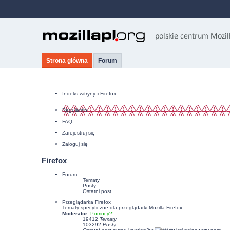
Strona główna
Forum
Indeks witryny
‹
Firefox
Regulamin
FAQ
Zarejestruj się
Zaloguj się
Firefox
Forum
Tematy
Posty
Ostatni post
Przeglądarka Firefox
Tematy specyficzne dla przeglądarki Mozilla Firefox
Moderator:
Pomocy?!
19412
Tematy
103292
Posty