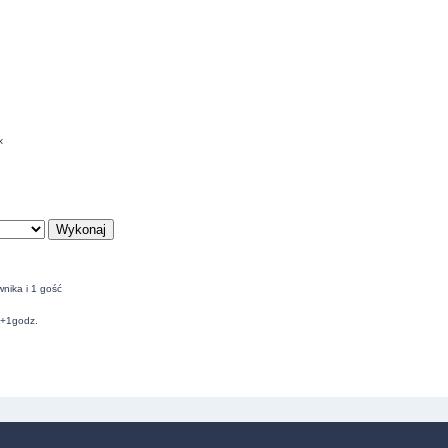
x
nika i 1 gość
C+1godz.