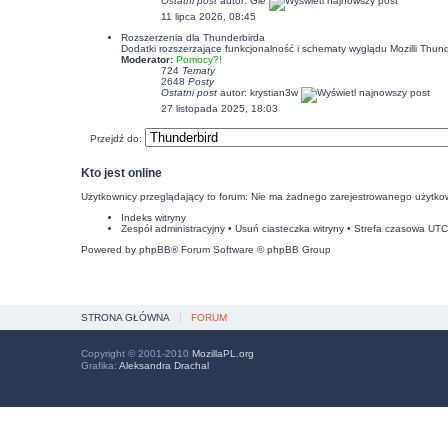
Ostatni post
autor:
Gie
11 lipca 2026, 08:45
Rozszerzenia dla Thunderbirda
Dodatki rozszerzające funkcjonalność i schematy wyglądu Mozilli Thund
Moderator:
Pomocy?!
724
Tematy
2648
Posty
Ostatni post
autor:
krystian3w
27 listopada 2025, 18:03
Przejdź do:
Kto jest online
Użytkownicy przeglądający to forum: Nie ma żadnego zarejestrowanego użytkow
Indeks witryny
Zespół administracyjny
•
Usuń ciasteczka witryny
• Strefa czasowa UT
Powered by
phpBB
® Forum Software © phpBB Group
STRONA GŁÓWNA
FORUM
Copyright © 2001-2010
MozillaPL.org
Grafika:
Aleksandra Drachal