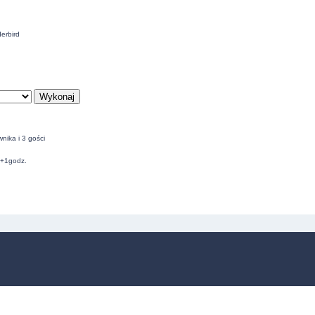
erbird
nika i 3 gości
C+1godz.