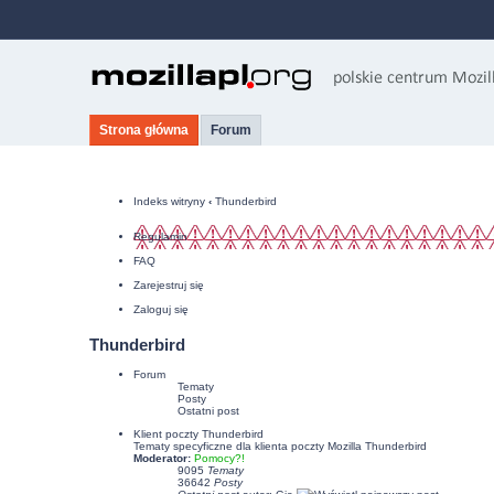
Strona główna
Forum
Indeks witryny
‹
Thunderbird
Regulamin
FAQ
Zarejestruj się
Zaloguj się
Thunderbird
Forum
Tematy
Posty
Ostatni post
Klient poczty Thunderbird
Tematy specyficzne dla klienta poczty Mozilla Thunderbird
Moderator:
Pomocy?!
9095
Tematy
36642
Posty