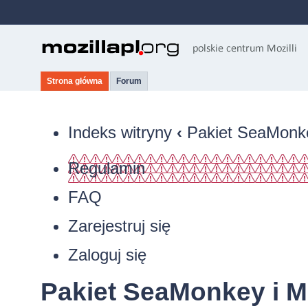
Strona główna
Forum
Indeks witryny
‹
Pakiet SeaMonkey
Regulamin
FAQ
Zarejestruj się
Zaloguj się
Pakiet SeaMonkey i Mo