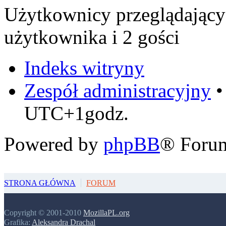
Użytkownicy przeglądający
użytkownika i 2 gości
Indeks witryny
Zespół administracyjny
UTC+1godz.
Powered by
phpBB
® Foru
STRONA GŁÓWNA
FORUM
Copyright © 2001-2010
MozillaPL.org
Grafika:
Aleksandra Drachal