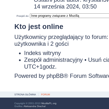
14 września 2024, 03:50
Przejdź do:
Kto jest online
Użytkownicy przeglądający to forum
użytkownika i 2 gości
Indeks witryny
Zespół administracyjny
•
Usuń ci
UTC+1godz.
Powered by
phpBB
® Forum Softwar
STRONA GŁÓWNA
FORUM
Copyright © 2001-2010
MozillaPL.org
Grafika:
Aleksandra Drachal