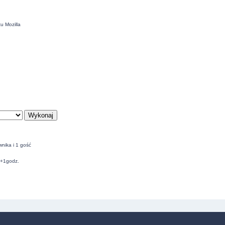
u Mozilla
nika i 1 gość
C+1godz.