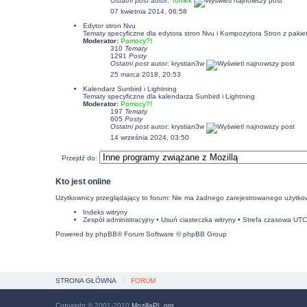
Ostatni post
autor:
Tomek
07 kwietnia 2014, 06:58
Edytor stron Nvu
Tematy specyficzne dla edytora stron Nvu i Kompozytora Stron z pakiet
Moderator:
Pomocy?!
310
Tematy
1291
Posty
Ostatni post
autor:
krystian3w
25 marca 2018, 20:53
Kalendarz Sunbird i Lightning
Tematy specyficzne dla kalendarza Sunbird i Lightning
Moderator:
Pomocy?!
197
Tematy
605
Posty
Ostatni post
autor:
krystian3w
14 września 2024, 03:50
Przejdź do:
Kto jest online
Użytkownicy przeglądający to forum: Nie ma żadnego zarejestrowanego użytkow
Indeks witryny
Zespół administracyjny
•
Usuń ciasteczka witryny
• Strefa czasowa UT
Powered by
phpBB
® Forum Software © phpBB Group
STRONA GŁÓWNA
FORUM
Copyright © 2001-2010
MozillaPL.org