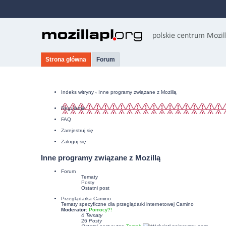
Strona główna
Forum
Indeks witryny
‹
Inne programy związane z Mozillą
Regulamin
FAQ
Zarejestruj się
Zaloguj się
Inne programy związane z Mozillą
Forum
Tematy
Posty
Ostatni post
Przeglądarka Camino
Tematy specyficzne dla przeglądarki internetowej Camino
Moderator:
Pomocy?!
4
Tematy
26
Posty