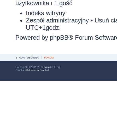
użytkownika i 1 gość
Indeks witryny
Zespół administracyjny
•
Usuń ci
UTC+1godz.
Powered by
phpBB
® Forum Softwar
STRONA GŁÓWNA
FORUM
Copyright © 2001-2010
MozillaPL.org
Grafika:
Aleksandra Drachal