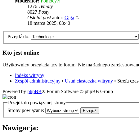
Moderator:
Pomocy?!
1276
Tematy
8027
Posty
Ostatni post
autor:
Giga
18 marca 2025, 03:40
Przejdź do:
Kto jest online
Użytkownicy przeglądający to forum: Nie ma żadnego zarejestrowan
Indeks witryny
Zespół administracyjny
•
Usuń ciasteczka witryny
• Strefa cz
Powered by
phpBB
® Forum Software © phpBB Group
Przejdź do powiązanej strony
Strony powiązane:
Nawigacja: