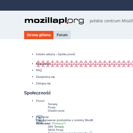
Strona główna
Forum
Indeks witryny
‹
Społeczność
Regulamin
FAQ
Zarejestruj się
Zaloguj się
Społeczność
Forum
Tematy
Posty
Ostatni post
Promocja
Propagowanie produktów z rodziny Mozilli
Moderator:
Pomocy?!
384
Tematy
3829
Posty