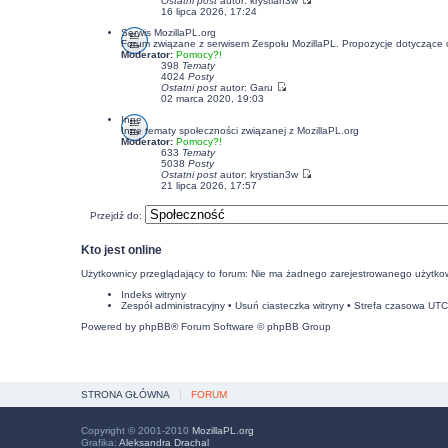
Ostatni post
autor:
krystian3w
16 lipca 2026, 17:24
Serwis MozillaPL.org
Forum związane z serwisem Zespołu MozillaPL. Propozycje dotyczące
Moderator:
Pomocy?!
398
Tematy
4024
Posty
Ostatni post
autor:
Garu
02 marca 2020, 19:03
Inne
Inne tematy społeczności związanej z MozillaPL.org
Moderator:
Pomocy?!
633
Tematy
5038
Posty
Ostatni post
autor:
krystian3w
21 lipca 2026, 17:57
Przejdź do:
Kto jest online
Użytkownicy przeglądający to forum: Nie ma żadnego zarejestrowanego użytkow
Indeks witryny
Zespół administracyjny
•
Usuń ciasteczka witryny
• Strefa czasowa UT
Powered by
phpBB
® Forum Software © phpBB Group
STRONA GŁÓWNA
FORUM
Copyright © 2001-2010
MozillaPL.org
Grafika:
Aleksandra Drachal